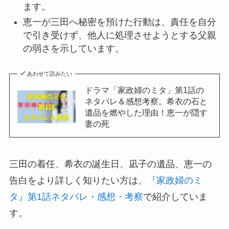
ます。
恵一が三田へ秘密を預けた行動は、責任を自分
で引き受けず、他人に処理させようとする父親
の弱さを示しています。
あわせて読みたい
ドラマ「家政婦のミタ」第1話の
ネタバレ＆感想考察。希衣の石と
遺品を燃やした理由！恵一が隠す
妻の死
三田の着任、希衣の誕生日、凪子の遺品、恵一の
告白をより詳しく知りたい方は、
『家政婦のミ
タ』第1話ネタバレ・感想・考察
で紹介していま
す。