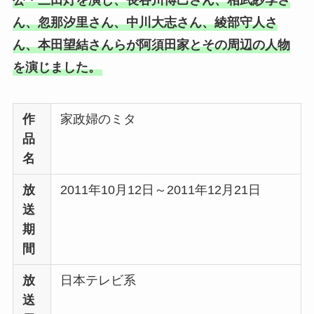
ん、忽那汐里さん、中川大志さん、綾部守人さ
ん、本田望結さんらが阿須田家とその周辺の人物
を演じました。
作
家政婦のミタ
品
名
放
2011年10月12日～2011年12月21日
送
期
間
放
日本テレビ系
送