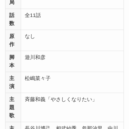
局
話
全11話
数
原
なし
作
脚
遊川和彦
本
主
松嶋菜々子
演
主
斉藤和義「やさしくなりたい」
題
歌
主
長谷川博己、相武紗季、忽那汐里、中川