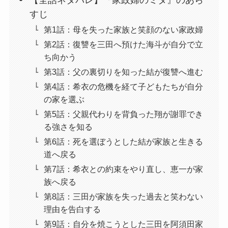
すじ
第1話：母を失った家族と笑顔のない家政婦
第2話：復讐を三田へ預けた海斗が自分で立
ち向かう
第3話：父の裏切りを知った結が復讐へ進む
第4話：希衣の危機を経て子どもたちが自分
の家を選ぶ
第5話：父親代わりを背負った翔が謝罪でき
る強さを知る
第6話：死を選ぼうとした結が家族と生きる
道へ戻る
第7話：希衣との約束をやり直し、恵一が家
族へ戻る
第8話：三田が家族を失った過去と笑わない
理由を告白する
第9話：自分を焼こうとした三田を阿須田家