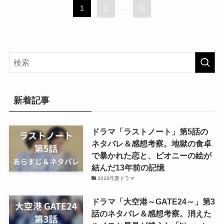
1
2
...
31
新着記事
ドラマ「ラストノート」第5話の
ネタバレ＆感想考察。地獄の食卓
で暴かれた恋と、ピオニーの絵が
結んだ13年前の記憶
2026年夏ドラマ
ドラマ「大空港～GATE24～」第3
話のネタバレ＆感想考察。消えた