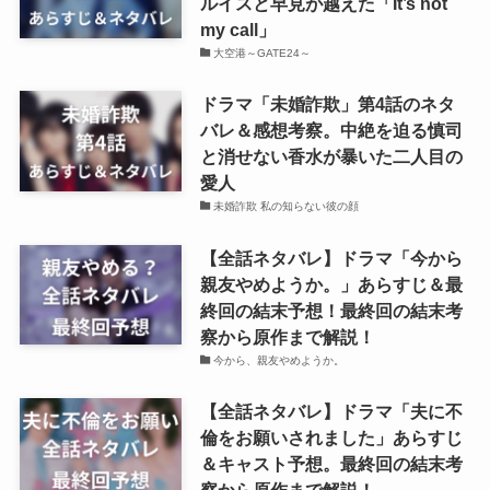
ルイスと早見が越えた「It’s not
my call」
大空港～GATE24～
ドラマ「未婚詐欺」第4話のネタ
バレ＆感想考察。中絶を迫る慎司
と消せない香水が暴いた二人目の
愛人
未婚詐欺 私の知らない彼の顔
【全話ネタバレ】ドラマ「今から
親友やめようか。」あらすじ＆最
終回の結末予想！最終回の結末考
察から原作まで解説！
今から、親友やめようか。
【全話ネタバレ】ドラマ「夫に不
倫をお願いされました」あらすじ
＆キャスト予想。最終回の結末考
察から原作まで解説！