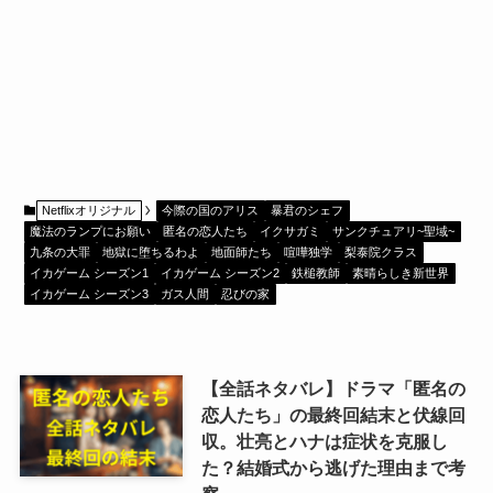
Netflixオリジナル
今際の国のアリス
暴君のシェフ
魔法のランプにお願い
匿名の恋人たち
イクサガミ
サンクチュアリ~聖域~
九条の大罪
地獄に堕ちるわよ
地面師たち
喧嘩独学
梨泰院クラス
イカゲーム シーズン1
イカゲーム シーズン2
鉄槌教師
素晴らしき新世界
イカゲーム シーズン3
ガス人間
忍びの家
【全話ネタバレ】ドラマ「匿名の
恋人たち」の最終回結末と伏線回
収。壮亮とハナは症状を克服し
た？結婚式から逃げた理由まで考