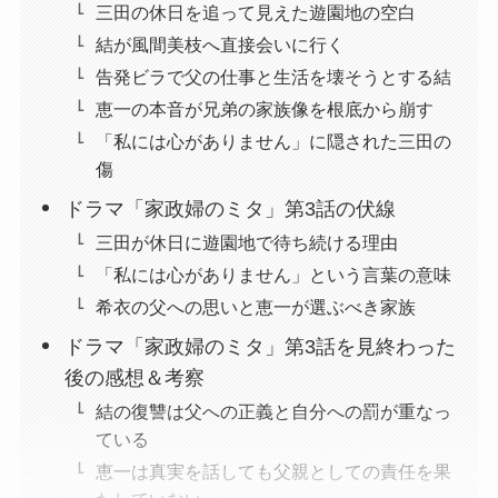
三田の休日を追って見えた遊園地の空白
結が風間美枝へ直接会いに行く
告発ビラで父の仕事と生活を壊そうとする結
恵一の本音が兄弟の家族像を根底から崩す
「私には心がありません」に隠された三田の
傷
ドラマ「家政婦のミタ」第3話の伏線
三田が休日に遊園地で待ち続ける理由
「私には心がありません」という言葉の意味
希衣の父への思いと恵一が選ぶべき家族
ドラマ「家政婦のミタ」第3話を見終わった
後の感想＆考察
結の復讐は父への正義と自分への罰が重なっ
ている
恵一は真実を話しても父親としての責任を果