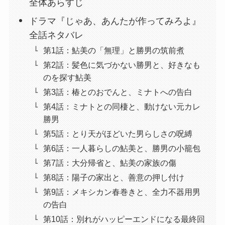
全体あらすじ
ドラマ『じゃあ、あんたが作ってみろよ』
全話ネタバレ
第1話：鮎美の「無理」と勝男の筑前煮
第2話：髪色に気づかない勝男と、好きなも
のを探す鮎美
第3話：椿とのおでんと、ミナトへの告白
第4話：ミナトとの同棲と、動けない元カレ
勝男
第5話：とり天がほどいた男らしさの呪縛
第6話：一人暮らしの鮎美と、勝男の小籠包
第7話：大分帰省と、鮎美の家族の傷
第8話：陽子の家出と、善意の押し付け
第9話：メキシカン春巻きと、全力不器用男
の告白
第10話：別れがハッピーエンドになる最終回