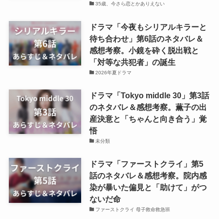
35歳、今さら恋とかありえない
ドラマ「今夜もシリアルキラーと
待ち合わせ」第6話のネタバレ＆
感想考察。小鏡を砕く脱出戦と
「対等な共犯者」の誕生
2026年夏ドラマ
ドラマ「Tokyo middle 30」第3話
のネタバレ＆感想考察。薫子の出
産決意と「ちゃんと向き合う」覚
悟
未分類
ドラマ「ファーストクライ」第5
話のネタバレ＆感想考察。院内感
染が暴いた偏見と「助けて」がつ
ないだ命
ファーストクライ 母子救命救急班