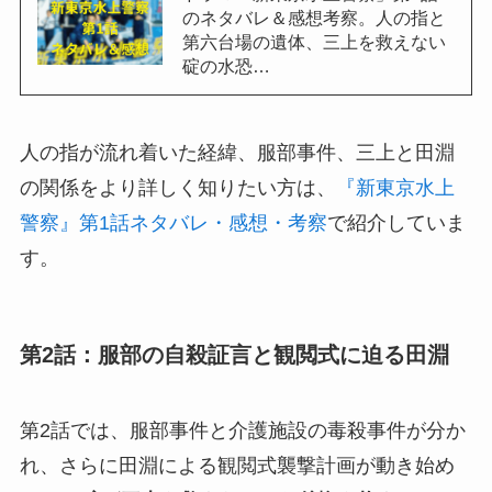
のネタバレ＆感想考察。人の指と
第六台場の遺体、三上を救えない
碇の水恐…
人の指が流れ着いた経緯、服部事件、三上と田淵
の関係をより詳しく知りたい方は、
『新東京水上
警察』第1話ネタバレ・感想・考察
で紹介していま
す。
第2話：服部の自殺証言と観閲式に迫る田淵
第2話では、服部事件と介護施設の毒殺事件が分か
れ、さらに田淵による観閲式襲撃計画が動き始め