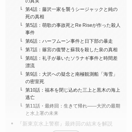
の真実
第4話：藤沢一家を襲うシージャックと純の
死の真相
第5話：萌歌の事故死とRe Riseが作った殺人
事件
第6話：ハーフムーン事件と日下部の暴走
第7話：篠宮の復讐と蘇我を殺した泉の真相
第8話：礼子が暴いたソラナギ事件と時間差
漂流
第9話：大沢への疑念と南極観測船「海雪」
の密室死
第10話：福本を閉じ込めた三上と黒木の海上
逃亡
第11話・最終回：生きて帰れ――大沢の最期
と水上署の未来
『新東京水上警察』最終回の結末を解説