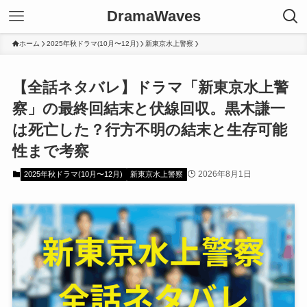
DramaWaves
ホーム
2025年秋ドラマ(10月〜12月)
新東京水上警察
【全話ネタバレ】ドラマ「新東京水上警
察」の最終回結末と伏線回収。黒木謙一
は死亡した？行方不明の結末と生存可能
性まで考察
2026年8月1日
2025年秋ドラマ(10月〜12月)
新東京水上警察