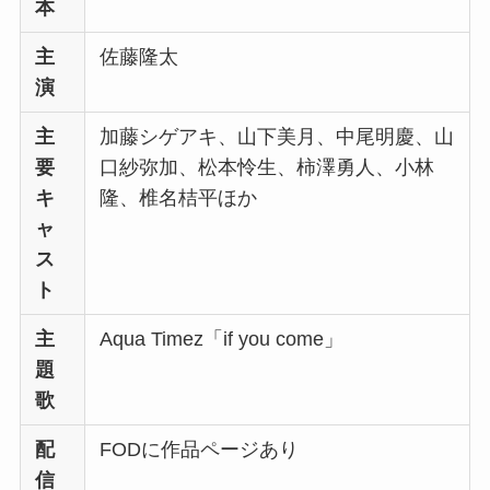
本
主
佐藤隆太
演
主
加藤シゲアキ、山下美月、中尾明慶、山
要
口紗弥加、松本怜生、柿澤勇人、小林
キ
隆、椎名桔平ほか
ャ
ス
ト
主
Aqua Timez「if you come」
題
歌
配
FODに作品ページあり
信