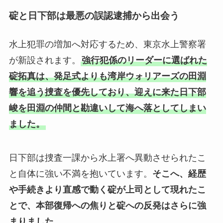
碇と日下部は最悪の誤認逮捕から出会う
水上犯罪の増加へ対応するため、東京水上警察署
が新設されます。
強行犯係のリーダーに選ばれた
碇拓真は、発足式よりも湾岸ウォリアーズの田淵
響を追う捜査を優先しており、迎えに来た日下部
峻を田淵の仲間と勘違いして海へ落としてしまい
ました。
日下部は捜査一課から水上署へ異動させられたこ
と自体に強い不満を抱いています。
そこへ、経歴
や手続きより直感で動く碇が上司として現れたこ
とで、本部復帰への焦りと碇への反発はさらに強
まりました。