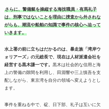
さらに、警備艇を操縦する海技職員・有馬礼子
は、刑事ではないことを理由に捜査から外されな
がらも、潮流や船舶の知識で事件の核心へ迫って
いきます。
水上署の前に立ちはだかるのは、暴走族「湾岸ウ
ォリアーズ」の元総長で、現在は人材派遣会社を
経営する黒木謙一です。
黒木は社会的な信用と海
上の警備の隙間を利用し、田淵響や三上慎吾を支
配しながら、東京湾を自分の領域へ変えようとし
ます。
事件を重ねる中で、碇、日下部、礼子は互いに欠