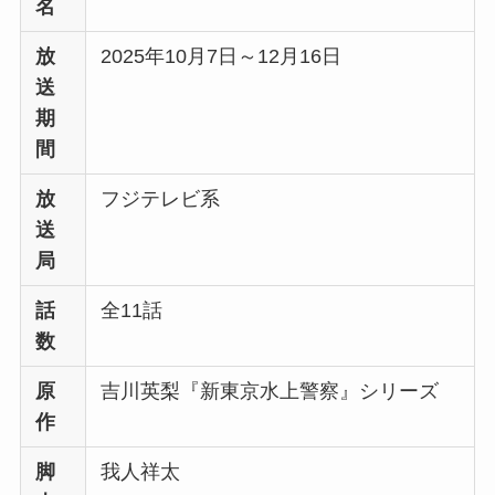
名
放
2025年10月7日～12月16日
送
期
間
放
フジテレビ系
送
局
話
全11話
数
原
吉川英梨『新東京水上警察』シリーズ
作
脚
我人祥太