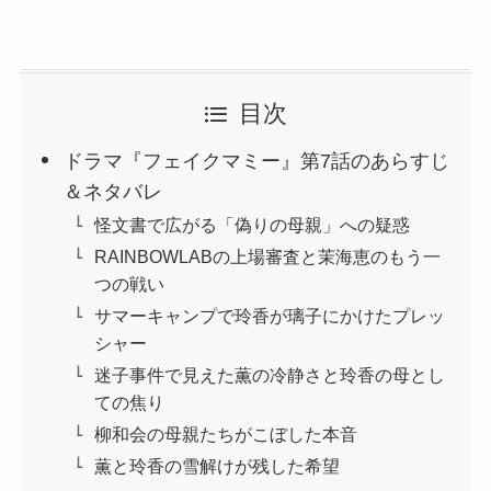
目次
ドラマ『フェイクマミー』第7話のあらすじ
＆ネタバレ
怪文書で広がる「偽りの母親」への疑惑
RAINBOWLABの上場審査と茉海恵のもう一
つの戦い
サマーキャンプで玲香が璃子にかけたプレッ
シャー
迷子事件で見えた薫の冷静さと玲香の母とし
ての焦り
柳和会の母親たちがこぼした本音
薫と玲香の雪解けが残した希望