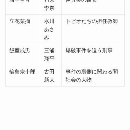
新里今宵
川栄
伊佐美の彼女
李奈
立花菜摘
水川
トビオたちの担任教師
あさ
み
飯室成男
三浦
爆破事件を追う刑事
翔平
輪島宗十郎
古田
事件の裏側に関わる闇
新太
社会の大物