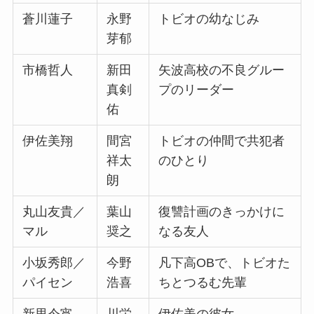
蒼川蓮子
永野
トビオの幼なじみ
芽郁
市橋哲人
新田
矢波高校の不良グルー
真剣
プのリーダー
佑
伊佐美翔
間宮
トビオの仲間で共犯者
祥太
のひとり
朗
丸山友貴／
葉山
復讐計画のきっかけに
マル
奨之
なる友人
小坂秀郎／
今野
凡下高OBで、トビオた
パイセン
浩喜
ちとつるむ先輩