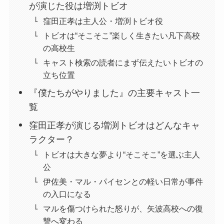
が演じた役は増渕トビオ
窪田正孝は主人公・増渕トビオ役
トビオは“そこそこ”楽しく生きたい凡下高校
の高校生
キャスト検索の読者にまず伝えたいトビオの
立ち位置
『僕たちがやりました』の主要キャスト一
覧
窪田正孝が演じる増渕トビオはどんなキャ
ラクター？
トビオは大きな夢より“そこそこ”を選ぶ主人
公
伊佐美・マル・パイセンとの軽い日常が事件
の入口になる
マルを傷つけられた怒りが、矢波高校への復
讐へ変わる