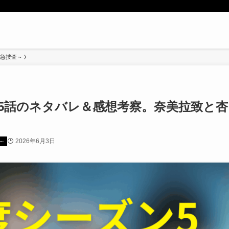
緊急捜査～
第5話のネタバレ＆感想考察。奈美拉致と杏
2026年6月3日
～