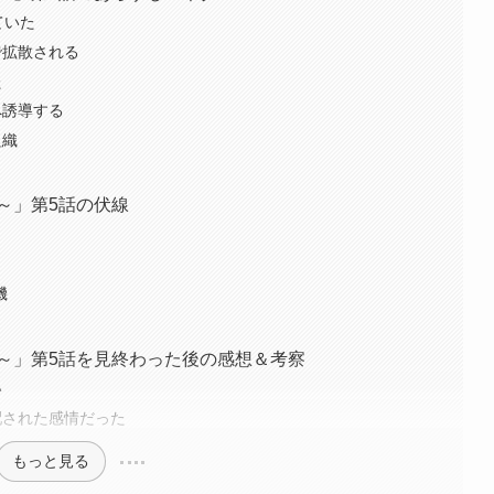
ていた
で拡散される
た
へ誘導する
組織
～」第5話の伏線
機
～」第5話を見終わった後の感想＆考察
い
配された感情だった
もっと見る