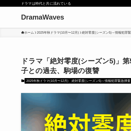
ドラマは時代と共に流れている
DramaWaves
ホーム
2025年秋ドラマ(10月〜12月)
絶対零度(シーズン5)～情報犯罪
ドラマ「絶対零度(シーズン5)」
子との過去、駒場の復讐
2025年秋ドラマ(10月〜12月)
絶対零度(シーズン5)～情報犯罪緊急捜査