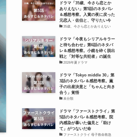
ドラマ「35歳、今さら恋とか
ありえない」第5話のネタバレ
＆感想考察。入賞の夜に戻った
元恋人・佐伯と、守りたい今
35歳、今さら恋とかありえない
ドラマ「今夜もシリアルキラー
と待ち合わせ」第6話のネタバ
レ＆感想考察。小鏡を砕く脱出
戦と「対等な共犯者」の誕生
2026年夏ドラマ
ドラマ「Tokyo middle 30」第
3話のネタバレ＆感想考察。薫
子の出産決意と「ちゃんと向き
合う」覚悟
未分類
ドラマ「ファーストクライ」第
5話のネタバレ＆感想考察。院
内感染が暴いた偏見と「助け
て」がつないだ命
ファーストクライ 母子救命救急