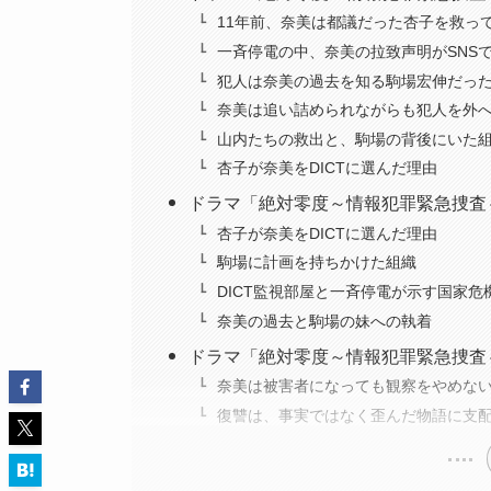
11年前、奈美は都議だった杏子を救っ
一斉停電の中、奈美の拉致声明がSNS
犯人は奈美の過去を知る駒場宏伸だっ
奈美は追い詰められながらも犯人を外
山内たちの救出と、駒場の背後にいた
杏子が奈美をDICTに選んだ理由
ドラマ「絶対零度～情報犯罪緊急捜査
杏子が奈美をDICTに選んだ理由
駒場に計画を持ちかけた組織
DICT監視部屋と一斉停電が示す国家危
奈美の過去と駒場の妹への執着
ドラマ「絶対零度～情報犯罪緊急捜査
奈美は被害者になっても観察をやめな
復讐は、事実ではなく歪んだ物語に支