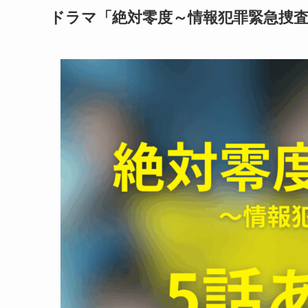
ドラマ「絶対零度～情報犯罪緊急捜査