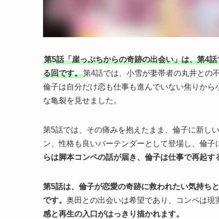
第5話「崖っぷちからの奇跡の出会い」は、第4
る回です。
第4話では、小雪が妻帯者の丸井との
倫子は自分だけ恋も仕事も進んでいない焦りから
な亀裂を見せました。
第5話では、その痛みを抱えたまま、倫子に新し
ン、性格も良いバーテンダーとして登場し、倫子に
らは脚本コンペの話が届き、倫子は仕事で再起す
第5話は、倫子が恋愛の奇跡に救われたい気持ち
です。
奥田との出会いは希望であり、コンペは現
感と再生の入口がはっきり描かれます。