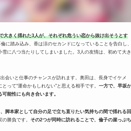
話で大きく揺れた3人が、それぞれ危うい恋から抜け出そうとす
不倫に踏み込み、香は涼のセカンドになっていることを告白し
小雪に八つ当たりしてしまいました。3人の友情は、初めて大
い出会いと仕事のチャンスが訪れます。奥田は、長身でイケメ
とって“運命かもしれない”と思える相手です。
一方で、早坂
る可能性にも向き合います。
と、脚本家として自分の足で立ち直りたい気持ちの間で揺れる
実の勝負です。
その2つが同時に訪れることで、倫子の崖っぷ