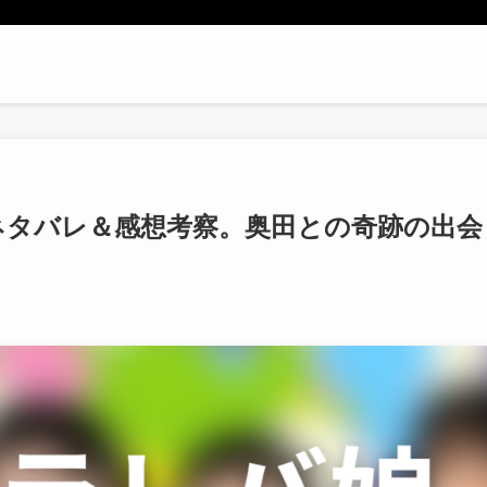
ネタバレ＆感想考察。奥田との奇跡の出会