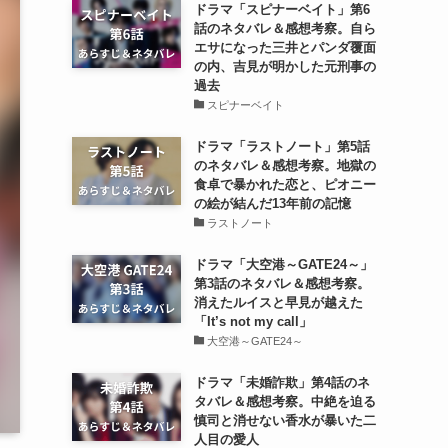
ドラマ「スピナーベイト」第6
話のネタバレ＆感想考察。自ら
エサになった三井とパンダ覆面
の内、吉見が明かした元刑事の
過去
スピナーベイト
ドラマ「ラストノート」第5話
のネタバレ＆感想考察。地獄の
食卓で暴かれた恋と、ピオニー
の絵が結んだ13年前の記憶
ラストノート
ドラマ「大空港～GATE24～」
第3話のネタバレ＆感想考察。
消えたルイスと早見が越えた
「It’s not my call」
大空港～GATE24～
ドラマ「未婚詐欺」第4話のネ
タバレ＆感想考察。中絶を迫る
慎司と消せない香水が暴いた二
人目の愛人