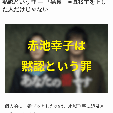
黙認という罪 ― 「黒幕」＝直接手を下し
た人だけじゃない
個人的に一番ゾッとしたのは、水城刑事に追及さ