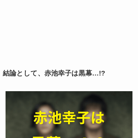
結論として、
赤池幸子
は黒幕…!?