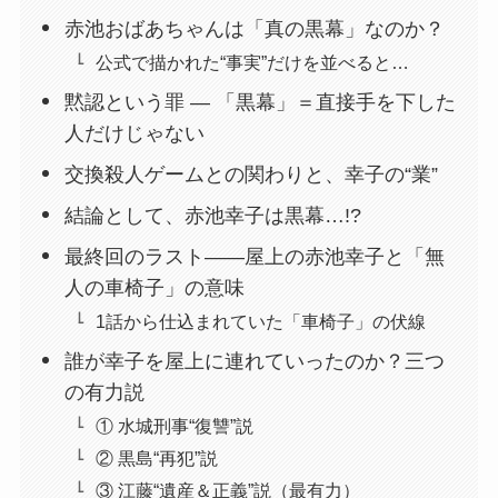
赤池おばあちゃんは「真の黒幕」なのか？
公式で描かれた“事実”だけを並べると…
黙認という罪 ― 「黒幕」＝直接手を下した
人だけじゃない
交換殺人ゲームとの関わりと、幸子の“業”
結論として、赤池幸子は黒幕…!?
最終回のラスト――屋上の赤池幸子と「無
人の車椅子」の意味
1話から仕込まれていた「車椅子」の伏線
誰が幸子を屋上に連れていったのか？三つ
の有力説
① 水城刑事“復讐”説
② 黒島“再犯”説
③ 江藤“遺産＆正義”説（最有力）