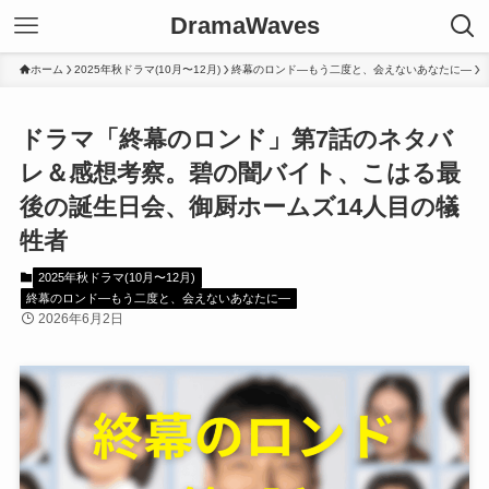
DramaWaves
ホーム
2025年秋ドラマ(10月〜12月)
終幕のロンド―もう二度と、会えないあなたに―
ドラマ「終幕のロンド」第7話のネタバ
レ＆感想考察。碧の闇バイト、こはる最
後の誕生日会、御厨ホームズ14人目の犠
牲者
2025年秋ドラマ(10月〜12月)
終幕のロンド―もう二度と、会えないあなたに―
2026年6月2日