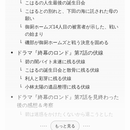
こはるの人生最後の誕生日会
こはるとの別れと、下田の海に託された母の
願い
御厨ホームズ14人目の被害者が示した、戦い
の始まり
磯部が御厨ホームズと戦う決意を固める
ドラマ『終幕のロンド』第7話の伏線
碧の闇バイト未遂に残る伏線
こはるの誕生日会と散骨に残る伏線
利人と彩芽に残る伏線
小林太陽の遺品整理に残る伏線
ドラマ『終幕のロンド』第7話を見終わった
後の感想＆考察
碧は迷惑をかけたくないから退こうとした
もっと見る