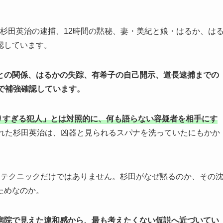
見、杉田英治の逮捕、12時間の黙秘、妻・美紀と娘・はるか、は
認しています。
との関係、はるかの失踪、有希子の自己開示、道長逮捕までの
で補強確認しています。
語りすぎる犯人」とは対照的に、何も語らない容疑者を相手にす
れた杉田英治は、凶器と見られるスパナを洗っていたにもかか
るテクニックだけではありません。杉田がなぜ黙るのか、その
ためなのか。
病院で見えた違和感から、最も考えたくない仮説へ近づいてい