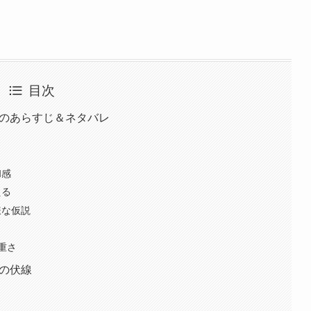
目次
話のあらすじ＆ネタバレ
男
和感
える
嫌な仮説
重さ
話の伏線