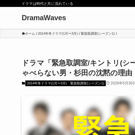
ドラマは時代と共に流れている
DramaWaves
ホーム
2014年冬ドラマ(1月〜3月)
緊急取調室(シーズン1)
ドラマ「緊急取調室/キントリ(シ
ゃべらない男・杉田の沈黙の理由
2026年5月30
2014年冬ドラマ(1月〜3月)
緊急取調室(シーズン1)