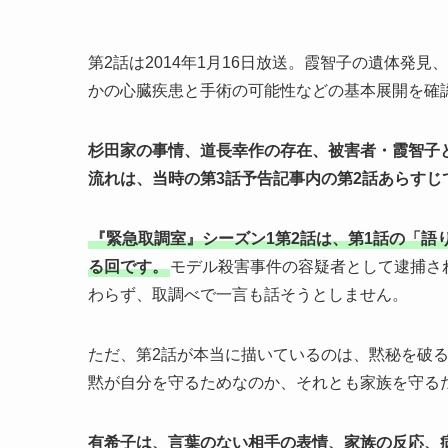
第2話は2014年1月16日放送。霞智子の遺体発
かの心臓疾患と手術の可能性などの基本展開を確
杉田家の事情、道長幸作の存在、被害者・霞智子
流れは、当時の第3話予告記事内の第2話あらすじ
『緊急取調室』シーズン1第2話は、第1話の「
る回です。
モデル殺害事件の容疑者として逮捕さ
わらず、取調べで一言も話そうとしません。
ただ、第2話が本当に描いているのは、黙秘を破
黙が自分を守るためなのか、それとも家族を守る
有希子は、言葉のない相手の表情、家族の反応、