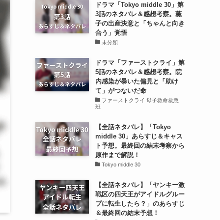
ドラマ「Tokyo middle 30」第
3話のネタバレ＆感想考察。薫
子の出産決意と「ちゃんと向き
合う」覚悟
未分類
ドラマ「ファーストクライ」第
5話のネタバレ＆感想考察。院
内感染が暴いた偏見と「助け
て」がつないだ命
ファーストクライ 母子救命救急
班
【全話ネタバレ】「Tokyo
middle 30」あらすじ＆キャス
ト予想。最終回の結末考察から
原作まで解説！
Tokyo middle 30
【全話ネタバレ】「ヤンキー激
戦区の四天王がアイドルグルー
プに転生したら？」のあらすじ
＆最終回の結末予想！