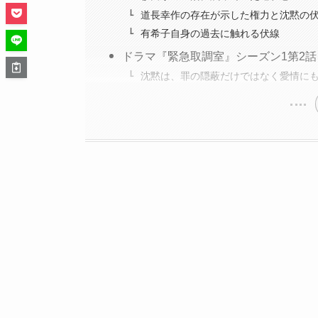
道長幸作の存在が示した権力と沈黙の
有希子自身の過去に触れる伏線
ドラマ『緊急取調室』シーズン1第2
沈黙は、罪の隠蔽だけではなく愛情に