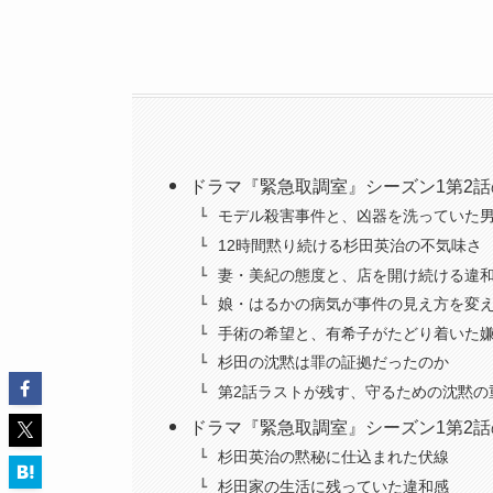
ドラマ『緊急取調室』シーズン1第2
モデル殺害事件と、凶器を洗っていた
12時間黙り続ける杉田英治の不気味さ
妻・美紀の態度と、店を開け続ける違
娘・はるかの病気が事件の見え方を変
手術の希望と、有希子がたどり着いた
杉田の沈黙は罪の証拠だったのか
第2話ラストが残す、守るための沈黙の
ドラマ『緊急取調室』シーズン1第2
杉田英治の黙秘に仕込まれた伏線
杉田家の生活に残っていた違和感