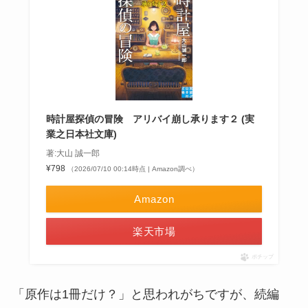
時計屋探偵の冒険 アリバイ崩し承ります２ (実
業之日本社文庫)
著:大山 誠一郎
¥798
（2026/07/10 00:14時点 | Amazon調べ）
Amazon
楽天市場
ポチップ
「原作は1冊だけ？」と思われがちですが、続編