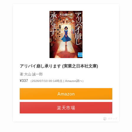
アリバイ崩し承ります (実業之日本社文庫)
著:大山 誠一郎
¥337
（2026/07/10 00:14時点 | Amazon調べ）
Amazon
楽天市場
ポチップ