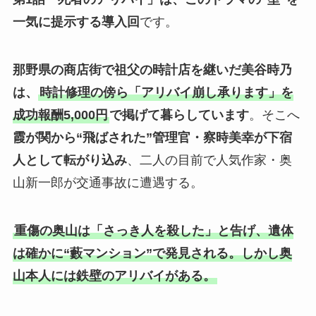
一気に提示する導入回
です。
那野県の商店街で祖父の時計店を継いだ美谷時乃
は、
時計修理の傍ら「アリバイ崩し承ります」を
成功報酬5,000円
で掲げて暮らしています
。そこへ
霞が関から“飛ばされた”管理官・察時美幸が下宿
人として転がり込み
、二人の目前で人気作家・奥
山新一郎が交通事故に遭遇する。
重傷の奥山は「さっき人を殺した」と告げ、遺体
は確かに“藪マンション”で発見される。しかし奥
山本人には鉄壁のアリバイがある。