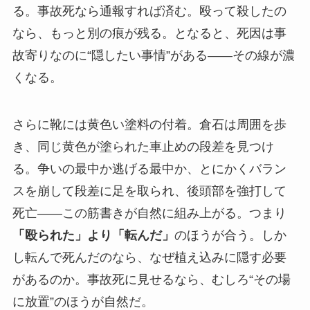
る。事故死なら通報すれば済む。殴って殺したの
なら、もっと別の痕が残る。となると、死因は事
故寄りなのに“隠したい事情”がある――その線が濃
くなる。
さらに靴には黄色い塗料の付着。倉石は周囲を歩
き、同じ黄色が塗られた車止めの段差を見つけ
る。争いの最中か逃げる最中か、とにかくバラン
スを崩して段差に足を取られ、後頭部を強打して
死亡――この筋書きが自然に組み上がる。つまり
「殴られた」より「転んだ」
のほうが合う。しか
し転んで死んだのなら、なぜ植え込みに隠す必要
があるのか。事故死に見せるなら、むしろ“その場
に放置”のほうが自然だ。