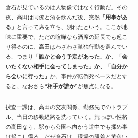
倉石が見ているのは人物像ではなく行動だ。その
夜、高田は同僚と酒を飲んだ後、突然
「用事があ
る」
と言って席を立ち、別れたという。ここが地
味に重要で、ただの喧嘩なら酒席の延長でも起こ
り得るのに、高田はわざわざ単独行動を選んでい
る。つまり
「誰かと会う予定があった」か、「会
いたくない相手に会ってしまった」か、「自分か
ら会いに行った」
か。事件が転倒死ベースだとす
ると、なおさら
“相手が誰か”
が焦点になる。
捜査一課は、高田の交友関係、勤務先でのトラブ
ル、当日の移動経路を洗っていく。荒っぽい性格
の高田なら、駅から公園へ向かう道中でも揉め事
は起こし得る。だが倉石は、現場の段差と黄色い