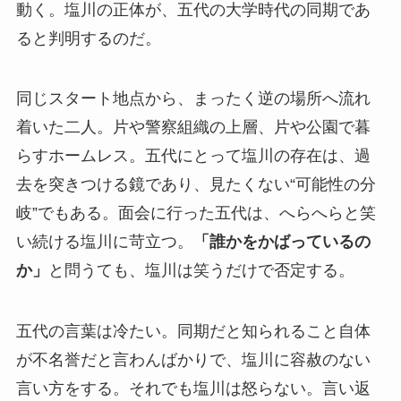
動く。塩川の正体が、五代の大学時代の同期であ
ると判明するのだ。
同じスタート地点から、まったく逆の場所へ流れ
着いた二人。片や警察組織の上層、片や公園で暮
らすホームレス。五代にとって塩川の存在は、過
去を突きつける鏡であり、見たくない“可能性の分
岐”でもある。面会に行った五代は、へらへらと笑
い続ける塩川に苛立つ。
「誰かをかばっているの
か」
と問うても、塩川は笑うだけで否定する。
五代の言葉は冷たい。同期だと知られること自体
が不名誉だと言わんばかりで、塩川に容赦のない
言い方をする。それでも塩川は怒らない。言い返