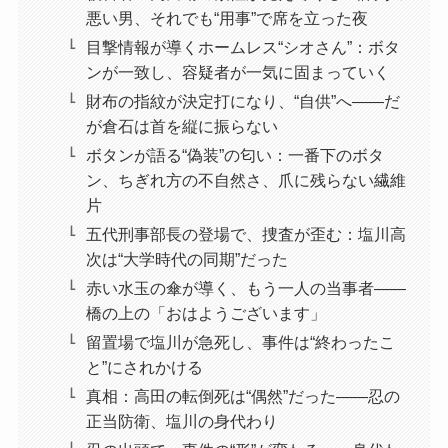
悪い男、それでも“用事”で席を立った夜
目撃情報が導くホームレス“シオさん”：ボタ
ンが一致し、容疑者が一気に固まっていく
財布の指紋が決定打になり、“自供”へ――だ
が倉石は首を縦に振らない
ボタンが語る“偽装”の匂い：一番下のボタ
ン、ちぎれ方の不自然さ、爪に残らない繊維
片
五代刑事部長の登場で、捜査が歪む：塩川高
次は“大学時代の同期”だった
赤い水玉の傘が導く、もう一人の当事者――
橋の上の「おはようございます」
留置場で塩川が急死し、事件は“終わったこ
と”にされかける
真相：高田の転倒死は“偶然”だった――忍の
正当防衛、塩川の身代わり