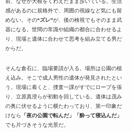
前、なぜか大根をくわえたまま歩いている。生活
感があるのに規格外で、周囲の視線など気にも留
めない。その
“ズレ”
が、後の検視でもそのまま武
器になる。世間の常識や組織の都合に合わせるよ
り、現場と遺体に合わせて思考を組み立てる男だ
からだ。
そんな倉石に、臨場要請が入る。場所は公園の植
え込み。そこで成人男性の遺体が発見されたとい
う。現場に着くと、捜査一課がすでにロープを張
り、立原真澄らが初動を回している。遺体は茂み
の奥に伏せるように横たわっており、第一印象だ
けなら
「夜の公園で転んだ」「酔って寝込んだ」
でも片づきそうな光景だ。