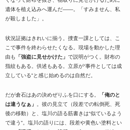
遺体を植え込みへ運んだ――。「すみません、私
が殺しました」。
状況証拠はきれいに揃う。捜査一課としては、こ
こで事件を終わらせたくなる。現場を動かした理
由も
「強盗に見せかけた」
で説明がつく。財布の
指紋もある。供述もある。立原が“事件としては成
立している”と感じ始めるのは自然だ。
だが倉石はあの決めぜりふを口にする。
「俺のと
は違うなぁ」
。彼の見立て（段差での転倒死、死
後の移動）と、塩川の語る筋書きは“似ているよう
で違う”。塩川の語りには、段差や黄色い塗料とい