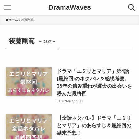
DramaWaves
ホーム
後藤剛範
後藤剛範
– tag –
ドラマ「エミリとマリア」第4話
(最終回)のネタバレ＆感想考察。
35年の積み重ねが運命の出会いを
呼んだ最終回
2026年7月19日
【全話ネタバレ】ドラマ「エミリ
とマリア」のあらすじ＆最終回の
結末予想！