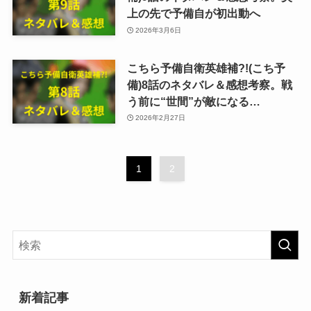
上の先で予備自が初出動へ
2026年3月6日
こちら予備自衛英雄補?!(こち予
備)8話のネタバレ＆感想考察。戦
う前に“世間”が敵になる…
2026年2月27日
1
2
新着記事