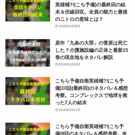
英雄補?!(こち予備)の最終回の結
末＆伏線回収。全員の能力と最後
のニトロの意味とは？
2026年4月28日
原作「九条の大罪」の菅原は死亡
した？介護施設編の正体と最新15
巻の現在地をネタバレ解説
2026年3月29日
こちら予備自衛英雄補?!(こち予
備)10話(最終回)のネタバレ＆感想
考察。コンプレックスで地球を救
った7人の結末
2026年3月12日
こちら予備自衛英雄補?!(こち予
備)9話のネタバレ＆感想考察。炎