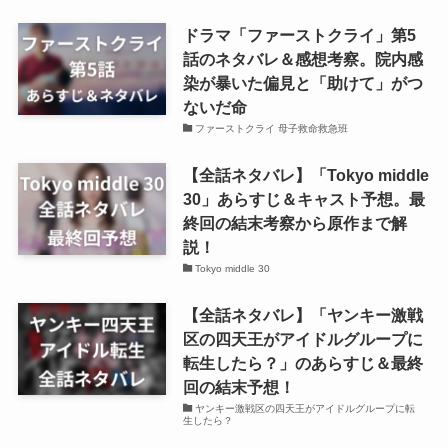
ドラマ「ファーストクライ」第5
話のネタバレ＆感想考察。院内感
染が暴いた偏見と「助けて」がつ
ないだ命
ファーストクライ 母子救命救急班
【全話ネタバレ】「Tokyo middle
30」あらすじ＆キャスト予想。最
終回の結末考察から原作まで解
説！
Tokyo middle 30
【全話ネタバレ】「ヤンキー激戦
区の四天王がアイドルグループに
転生したら？」のあらすじ＆最終
回の結末予想！
ヤンキー激戦区の四天王がアイドルグループに転
生したら？