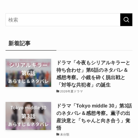
新着記事
ドラマ「今夜もシリアルキラーと
待ち合わせ」第6話のネタバレ＆
感想考察。小鏡を砕く脱出戦と
「対等な共犯者」の誕生
2026年夏ドラマ
ドラマ「Tokyo middle 30」第3話
のネタバレ＆感想考察。薫子の出
産決意と「ちゃんと向き合う」覚
悟
未分類