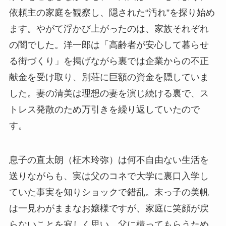
依頼主の家庭を観察し、隠された“汚れ”を探り始め
ます。やがて浮かび上がったのは、家族それぞれ
の闇でした。洋一郎は「高齢者が安心して暮らせ
る街づくり」を掲げながら裏では企業からの不正
献金を受け取り、別荘に巨額の資金を隠していま
した。妻の清美は理想の妻を演じ続ける裏で、ス
トレス発散のため万引きを繰り返していたので
す。
息子の直太朗（柾木玲弥）は何不自由ない生活を
送りながらも、実は父のコネで大学に裏口入学し
ていた事実を知りショックで錯乱。末っ子の美帆
は一見わがままなお嬢様ですが、家庭に笑顔が戻
らないことを寂しく思い、父に構ってもらうため