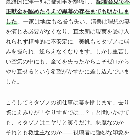
最終的に洋一郎は都知事を辞職し、
記者会見で不
正献金を認めたうえで黒幕の存在までも明かしま
した
。一家は地位も名誉も失い、清美は理想の妻
を演じる必要がなくなり、直太朗は現実を受け入
れられず精神的に不安定に。美帆もミタゾノに弱
みを握られ、逆らえなくなります。しかし重苦し
い空気の中にも、全てを失ったからこそゼロから
やり直せるという希望がかすかに差し込んでいま
した。
こうしてミタゾノの初仕事は幕を閉じます。去り
際にえみりが「やりすぎでは…？」と問いかけて
も、ミタゾノはニヤリと笑うだけ。悪魔なのか、
それとも救世主なのか――視聴者に強烈な印象を