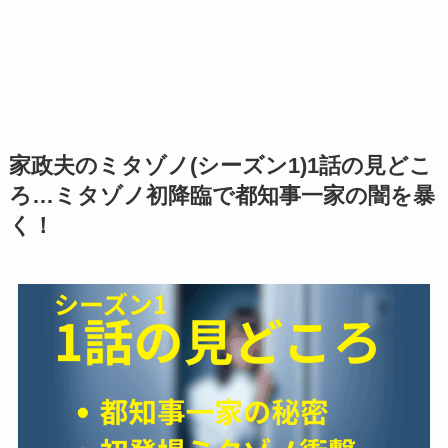
家政夫のミタゾノ(シーズン1)1話の見どこ
ろ…ミタゾノ初降臨で都知事一家の闇を暴
く！