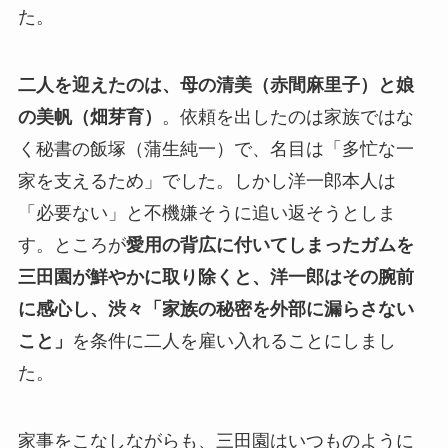
た。
二人を迎えたのは、母の清美（赤間麻里子）と娘
の美帆（畑芽育）
。依頼を出したのは家族ではな
く秘書の飯塚（蒲生純一）で、名目は「多忙な一
家を支えるため」でした。しかし洋一郎本人は
「必要ない」と不機嫌そうに追い返そうとしま
す。ところが
愛用の背広に付いてしまったガムを
三田園が鮮やかに取り除くと、洋一郎はその腕前
に感心し、渋々「家族の秘密を外部に漏らさない
こと」
を条件に二人を雇い入れることにしまし
た。
家事をこなしながらも、三田園はいつものように