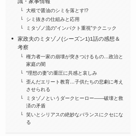
識・家事情報
大根で醤油のシミを落とす!?
シミ抜きの仕組みと応用
ミタゾノ流の“インパクト重視”テクニック
家政夫のミタゾノ(シーズン1)1話の感想＆
考察
権力者一家の崩壊が突きつけるもの…政治と
家庭の闇
“理想の妻”の重圧に共感と哀しみ
歪んだエリート教育…子供たちの悲劇に考え
させられる
ミタゾノというダークヒーロー——破壊と救
済の矛盾
笑いとシリアスの絶妙なバランスにクセにな
る