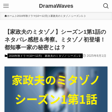
DramaWaves
ホーム
2016年秋ドラマ(10〜12月)
家政夫のミタゾノ-シーズン1-
【家政夫のミタゾノ】シーズン1第1話の
ネタバレ感想＆考察。ミタゾノ初登場！
都知事一家の秘密とは？
2025年8月1日
2016年秋ドラマ(10〜12月)
家政夫のミタゾノ-シーズン1-