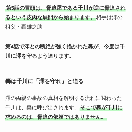
第5話の冒頭は、脅迫屋である千川が逆に脅迫され
るという皮肉な展開から始まります。
相手は澪の
祖父・轟雄之助。
第4話で澪との断絶が強く描かれた轟が、今度は千
川に澪を守るよう迫ります。
轟は千川に「澪を守れ」と迫る
澪の両親の事故の真相を解明する流れに関わった
千川は、轟に呼び出されます。
そこで轟が千川に
求めるのは、脅迫の依頼ではありません。