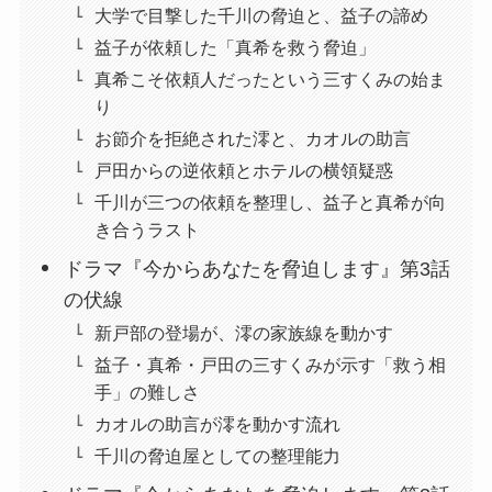
大学で目撃した千川の脅迫と、益子の諦め
益子が依頼した「真希を救う脅迫」
真希こそ依頼人だったという三すくみの始ま
り
お節介を拒絶された澪と、カオルの助言
戸田からの逆依頼とホテルの横領疑惑
千川が三つの依頼を整理し、益子と真希が向
き合うラスト
ドラマ『今からあなたを脅迫します』第3話
の伏線
新戸部の登場が、澪の家族線を動かす
益子・真希・戸田の三すくみが示す「救う相
手」の難しさ
カオルの助言が澪を動かす流れ
千川の脅迫屋としての整理能力