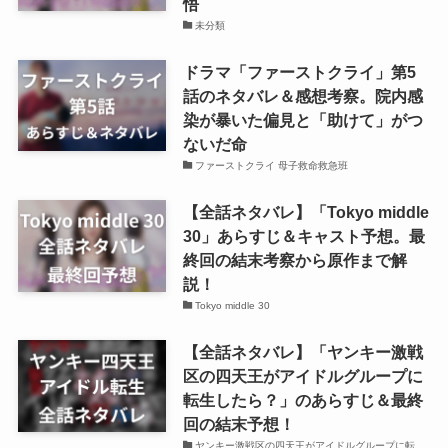
悟
未分類
ドラマ「ファーストクライ」第5
話のネタバレ＆感想考察。院内感
染が暴いた偏見と「助けて」がつ
ないだ命
ファーストクライ 母子救命救急班
【全話ネタバレ】「Tokyo middle
30」あらすじ＆キャスト予想。最
終回の結末考察から原作まで解
説！
Tokyo middle 30
【全話ネタバレ】「ヤンキー激戦
区の四天王がアイドルグループに
転生したら？」のあらすじ＆最終
回の結末予想！
ヤンキー激戦区の四天王がアイドルグループに転