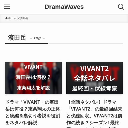
DramaWaves
ホーム
濱田岳
濱田岳
– tag –
ドラマ「VIVANT」の濱田
【全話ネタバレ】ドラマ
岳は何役？東条翔太の正体
「VIVANT2」の最終回結末
と続編＆裏切り者説を役割
と伏線回収。VIVANT2は前
をネタバレ解説
作の続き？シーズン1最終