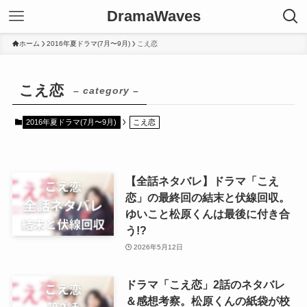
DramaWaves
ホーム
2016年夏ドラマ(7月〜9月)
こえ恋
こえ恋
– category –
2016年夏ドラマ(7月〜9月)
こえ恋
【全話ネタバレ】ドラマ「こえ
恋」の最終回の結末と伏線回収。
ゆいこと松原くんは最後に付き合
う!?
2026年5月12日
ドラマ「こえ恋」2話のネタバレ
＆感想考察。松原くんの紙袋が校