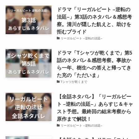
ドラマ「リーガルビート –逆転の
法廷–」第3話のネタバレ＆感想考
察。清川が隠した飢えと、助けを
拒むプライド
リーガルビート –逆転の法廷–
ドラマ「Tシャツが乾くまで」第5
話のネタバレ＆感想考察。事故か
ら一年、樹生への答えと帰ってき
た充の「ただいま」
Tシャツが乾くまで
【全話ネタバレ】「リーガルビー
ト –逆転の法廷–」あらすじ＆キャ
スト予想。最終回の結末考察から
原作まで解説！
リーガルビート –逆転の法廷–