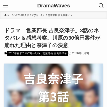
DramaWaves
ホーム
2016年夏ドラマ(7月〜9月)
営業部長 吉良奈津子
ドラマ「営業部長 吉良奈津子」3話のネ
タバレ＆感想考察。川原の30億円案件が
崩れた理由と奈津子の決意
2026年5月3日
2016年夏ドラマ(7月〜9月)
営業部長 吉良奈津子