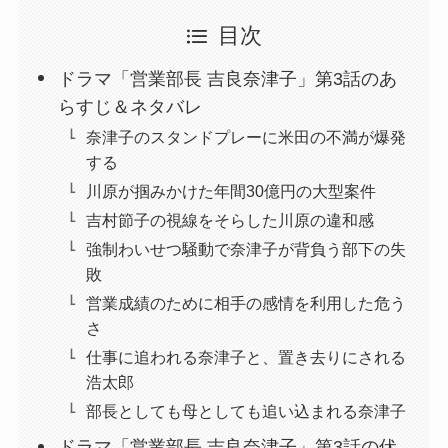
目次
ドラマ「営業部長 吉良奈津子」第3話のあ
らすじ＆ネタバレ
奈津子のスタンドプレーに米田の不満が爆発
する
川原が掴みかけた年間30億円の大型案件
吉村節子の視線をそらした川原の違和感
強制わいせつ騒動で奈津子が背負う部下の失
敗
営業成績のために相手の感情を利用した危う
さ
仕事に追われる奈津子と、置き去りにされる
浩太郎
部長としても母としても追い込まれる奈津子
ドラマ「営業部長 吉良奈津子」第3話の伏