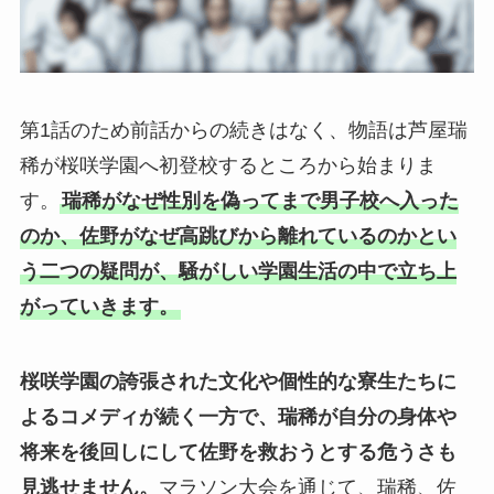
第1話のため前話からの続きはなく、物語は芦屋瑞
稀が桜咲学園へ初登校するところから始まりま
す。
瑞稀がなぜ性別を偽ってまで男子校へ入った
のか、佐野がなぜ高跳びから離れているのかとい
う二つの疑問が、騒がしい学園生活の中で立ち上
がっていきます。
桜咲学園の誇張された文化や個性的な寮生たちに
よるコメディが続く一方で、瑞稀が自分の身体や
将来を後回しにして佐野を救おうとする危うさも
見逃せません。
マラソン大会を通じて、瑞稀、佐