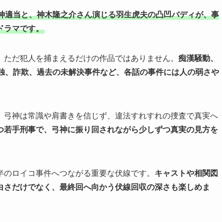
神適当と、神木隆之介さん演じる羽生虎夫の凸凹バディが、事
ドラマです。
、ただ犯人を捕まえるだけの作品ではありません。
痴漢騒動、
孤独、詐欺、過去の未解決事件など、各話の事件には人の弱さや
。弓神は常識や肩書きを信じず、違法すれすれの捜査で真実へ
つ若手刑事で、弓神に振り回されながら少しずつ真実の見方を
半のロイコ事件へつながる重要な伏線です。
キャストや相関図
白さだけでなく、最終回へ向かう伏線回収の深さも楽しめま