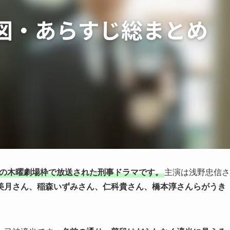
系の木曜劇場枠で放送された刑事ドラマです。
主演は浅野忠信さ
美月さん、稲森いずみさん、仁科貴さん、橋本淳さんらがうき