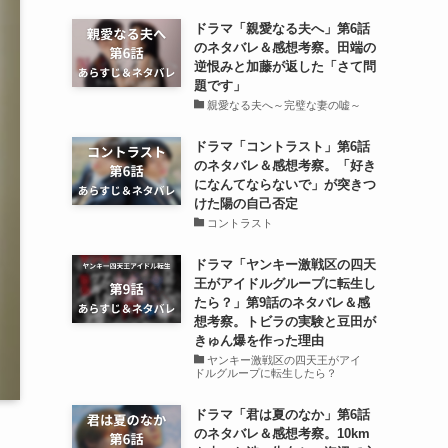
ドラマ「親愛なる夫へ」第6話
のネタバレ＆感想考察。田端の
逆恨みと加藤が返した「さて問
題です」
親愛なる夫へ～完璧な妻の嘘～
ドラマ「コントラスト」第6話
のネタバレ＆感想考察。「好き
になんてならないで」が突きつ
けた陽の自己否定
コントラスト
ドラマ「ヤンキー激戦区の四天
王がアイドルグループに転生し
たら？」第9話のネタバレ＆感
想考察。トビラの実験と豆田が
きゅん爆を作った理由
ヤンキー激戦区の四天王がアイ
ドルグループに転生したら？
ドラマ「君は夏のなか」第6話
のネタバレ＆感想考察。10km