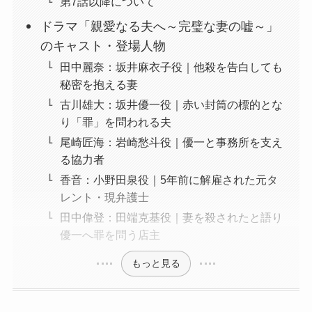
第7話以降について
ドラマ「親愛なる夫へ～完璧な妻の嘘～」
のキャスト・登場人物
田中麗奈：坂井麻衣子役｜他殺を告白しても
秘密を抱える妻
古川雄大：坂井優一役｜赤い封筒の標的とな
り「罪」を問われる夫
尾崎匠海：岩崎愁斗役｜優一と事務所を支え
る協力者
香音：小野田泉役｜5年前に解雇された元タ
レント・現弁護士
田中偉登：田端克基役｜妻を殺されたと語り
優一へ罪を問う店主
もっと見る