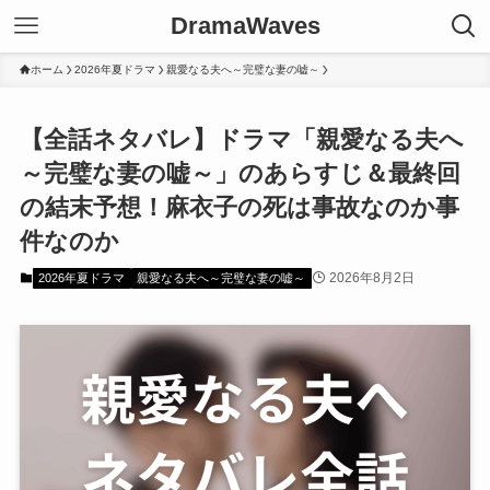
DramaWaves
ホーム
2026年夏ドラマ
親愛なる夫へ～完璧な妻の嘘～
【全話ネタバレ】ドラマ「親愛なる夫へ
～完璧な妻の嘘～」のあらすじ＆最終回
の結末予想！麻衣子の死は事故なのか事
件なのか
2026年8月2日
2026年夏ドラマ
親愛なる夫へ～完璧な妻の嘘～