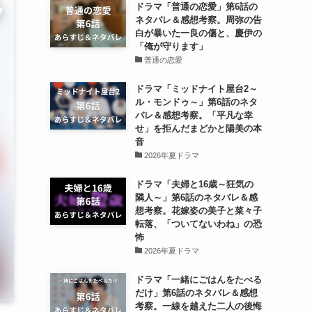
ドラマ「普通の恋愛」第6話の
ネタバレ＆感想考察。周弥の告
白が暴いた一良の傷と、慶伊の
「俺が守ります」
普通の恋愛
ドラマ「ミッドナイト屋台2～
ル・モンドゥ～」第6話のネタ
バレ＆感想考察。「平凡な幸
せ」を拒んだまどかと陽美の本
音
2026年夏ドラマ
ドラマ「夫婦と16歳～狂気の
隣人～」第6話のネタバレ＆感
想考察。花嫁姿の美子と菜々子
転落、「ついてないわね」の恐
怖
2026年夏ドラマ
ドラマ「一緒にごはんをたべる
だけ」第6話のネタバレ＆感想
考察。一線を越えた二人の後悔