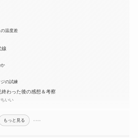
る
ムの温度差
伏線
のか
さ
ヤジの試練
見終わった後の感想＆考察
持ちいい
もっと見る