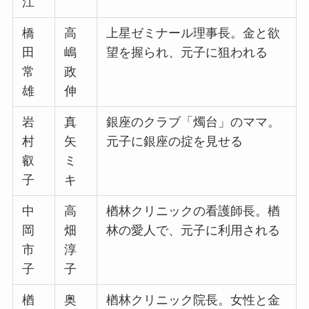
江
橋
高
上星ゼミナール理事長。金と欲
田
嶋
望を握られ、元子に狙われる
常
政
雄
伸
岩
真
銀座のクラブ「燭台」のママ。
村
矢
元子に銀座の掟を見せる
叡
ミ
子
キ
中
高
楢林クリニックの看護師長。楢
岡
畑
林の愛人で、元子に利用される
市
淳
子
子
楢
奥
楢林クリニック院長。女性と金