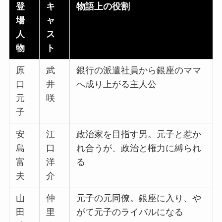
登
キ
物語上の役割
場
ャ
人
ス
物
ト
原
武
銀行の派遣社員から銀座のママ
口
井
へ成り上がる主人公
元
咲
子
安
江
政治家を目指す男。元子と惹か
島
口
れ合うが、政治と権力に縛られ
富
洋
る
夫
介
山
仲
元子の元同僚。銀座に入り、や
田
里
がて元子のライバルになる