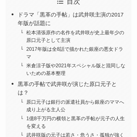
目次
ドラマ「黒革の手帖」は武井咲主演の2017
年版が話題に
松本清張原作の名作を武井咲が史上最年少の
原口元子として主演
2017年版は全8話で描かれた銀座の悪女ドラ
マ
米倉涼子版や2021年スペシャル版と混同しな
いための基本整理
黒革の手帖で武井咲が演じた原口元子と
は？
原口元子は銀行の派遣社員から銀座のママへ
成り上がる主人公
1億8千万円の横領と黒革の手帖が元子の人生
を変える
武井咲版の元子は若さ・危うさ・孤独が強く