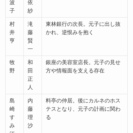
波
依
子
紗
村
滝
東林銀行の次長。元子に出し抜
井
藤
かれ、逆恨みを抱く
亨
賢
一
牧
和
銀座の美容室店長。元子の見せ
野
田
方や情報面を支える存在
正
人
島
内
料亭の仲居。後にカルネのホス
崎
藤
テスとなり、元子の計画に関わ
す
理
る
み
沙