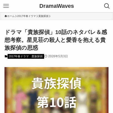
DramaWaves
ホーム
2017年春ドラマ
貴族探偵
ドラマ「貴族探偵」10話のネタバレ＆感
想考察。星見荘の殺人と愛香を抱える貴
族探偵の思惑
2026年5月3日
2017年春ドラマ
貴族探偵