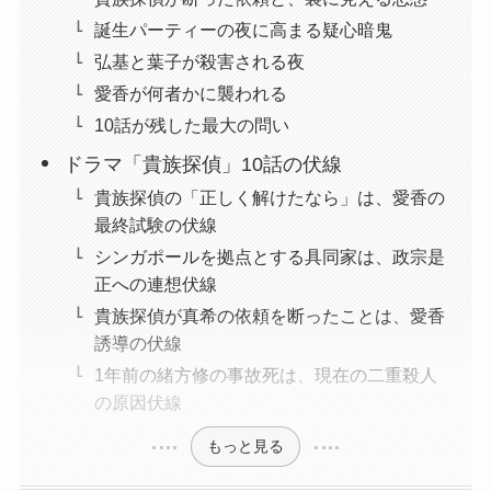
誕生パーティーの夜に高まる疑心暗鬼
弘基と葉子が殺害される夜
愛香が何者かに襲われる
10話が残した最大の問い
ドラマ「貴族探偵」10話の伏線
貴族探偵の「正しく解けたなら」は、愛香の
最終試験の伏線
シンガポールを拠点とする具同家は、政宗是
正への連想伏線
貴族探偵が真希の依頼を断ったことは、愛香
誘導の伏線
1年前の緒方修の事故死は、現在の二重殺人
の原因伏線
もっと見る