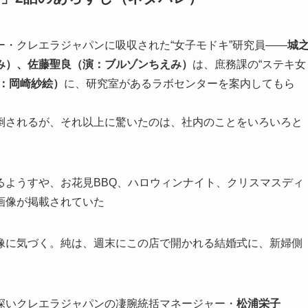
・クレエラジャパンに吸収された“女子モドキ”研究員――
城
み）、佐藤聖良（演：ブルゾンちえみ）
は、庶務課の“ステキ女
：岡崎紗絵）
に、研究室があるラボセンターを案内してもら
倒されるが、それ以上に驚いたのは、社内のことをいろいろと
るようすや、お花見BBQ、ハロウィンナイト、クリスマスディ
画像が掲載されていた
像に気づく。純は、週末にこの店で開かれる結婚式に、新婦側
深いクレエラジャパンの凄腕統括マネージャー・
松浦栄子