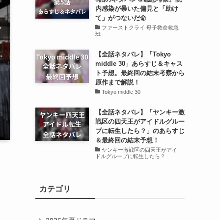
内感染が暴いた偏見と「助け
て」がつないだ命
ファーストクライ 母子救命救急
班
【全話ネタバレ】「Tokyo
middle 30」あらすじ＆キャス
ト予想。最終回の結末考察から
原作まで解説！
Tokyo middle 30
【全話ネタバレ】「ヤンキー激
戦区の四天王がアイドルグルー
プに転生したら？」のあらすじ
＆最終回の結末予想！
ヤンキー激戦区の四天王がアイ
ドルグループに転生したら？
カテゴリ