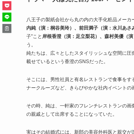
八王子の製紙会社から丸の内の大手化粧品メーカー
内純（演：桐谷美玲）、前田満子（演：水川あさ
子”こと
岸根香澄（演：足立梨花）、森村美優（演
う。
純たちは、広々としたスタイリッシュな空間に圧
載せているという香澄のSNSだった。
そこには、男性社員と有名レストランで食事をす
ナークルーズなど、きらびやかな社内イベントの
その時、純は、一軒家のフレンチレストランの画
の親戚として出席することになっていた。
実はその結婚式には、新郎の美容外科医と親交が