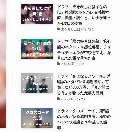
ドラマ「夫を殺したはずなの
に」第5話のネタバレ＆感想考
察。美雨の誕生とエレナが奪っ
た4度目の幸福
夫を殺したはずなのに
ドラマ「君の好きは無敵」第4
話のネタバレ＆感想考察。チュ
チュチュエラが杏奈を支え、深
月に恋の雷が落ちた夜
2026年夏ドラマ
ドラマ「さよならノワール」第
5話のネタバレ＆感想考察。存
在しない300万円と「まだ間に
合う」が救った元暴力団員
さよならノワール
ドラマ「クロスロード」第5話
のネタバレ＆感想考察。権野の
パワハラ疑惑と20年越しの謝
罪