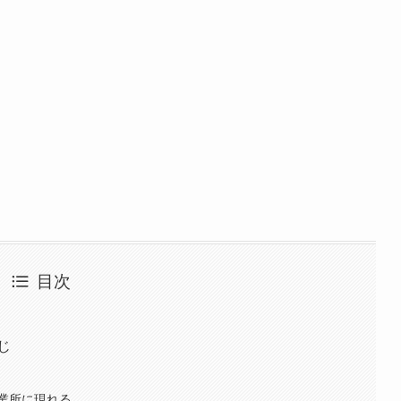
目次
じ
業所に現れる