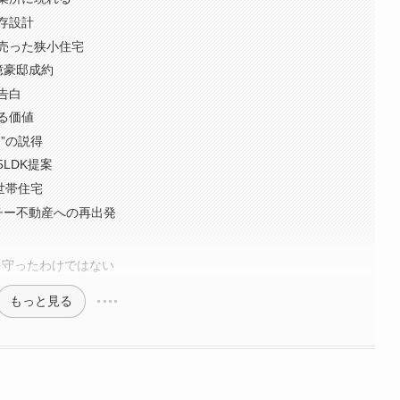
存設計
売った狭小住宅
億豪邸成約
告白
る価値
”の説得
LDK提案
世帯住宅
チー不動産への再出発
を守ったわけではない
もっと見る