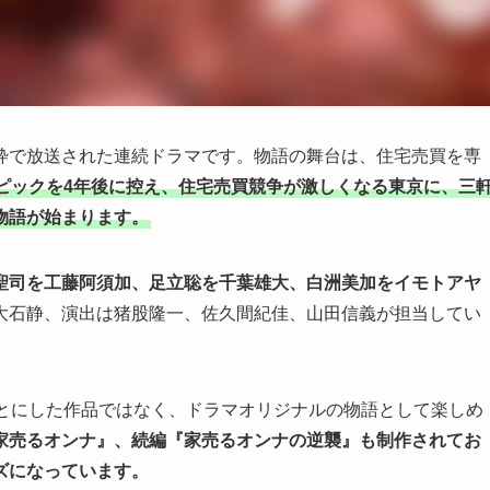
枠で放送された連続ドラマです。物語の舞台は、住宅売買を専
ピックを4年後に控え、住宅売買競争が激しくなる東京に、三
物語が始まります。
聖司を工藤阿須加、足立聡を千葉雄大、白洲美加をイモトアヤ
大石静、演出は猪股隆一、佐久間紀佳、山田信義が担当してい
もとにした作品ではなく、ドラマオリジナルの物語として楽しめ
家売るオンナ』、続編『家売るオンナの逆襲』も制作されてお
ズになっています。