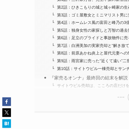
第2話：ひきこもりの城と城ヶ崎家の生
第3話：ゴミ屋敷女とミニマリスト男に
第4話：ホームレス風の富田と峰乃の3
第5話：独身女性の家探しと万智の過去
第6話：足立のプライドと事故物件に売
第7話：白洲美加の実家売却と“解き放て
第8話：前原あかね炎上と屋代元妻への5
第9話：雨宮家に売った“近くて遠い”二
第10話：サイトウビル一棟売却とサン
『家売るオンナ』最終回の結末を解説
サイトウビル売却は、こころの店だけ