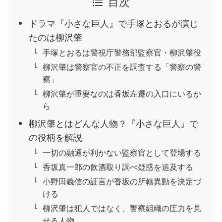
目次
ドラマ『小さな巨人』で手塚とおるが演じ
たのは柳沢肇
手塚とおるは警視庁警務部監察官・柳沢肇役
柳沢肇は警察官の不正を調査する「警察の警
察」
柳沢肇が重要なのは香坂左遷の入口にいるか
ら
柳沢肇とはどんな人物？『小さな巨人』で
の役柄を解説
一切の融通が利かない監察官として登場する
香坂真一郎の飲酒取り調べ疑惑を追及する
小野田義信の証言が香坂の所轄異動を決定づ
ける
柳沢肇は犯人ではなく、警察組織の圧力を見
せる人物