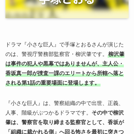
ドラマ『小さな巨人』で手塚とおるさんが演じた
のは、警視庁警務部監察官・柳沢肇です。
柳沢肇
は事件の犯人や黒幕ではありませんが、主人公・
香坂真一郎が捜査一課のエリートから所轄へ落と
される第1話の重要場面に登場します。
『小さな巨人』は、警察組織の中で出世、正義、
人事、階級がぶつかるドラマです。
その中で柳沢
肇は、警察官を取り締まる監察官として、香坂が
「組織に裁かれる側」へ回る怖さを最初に突きつ