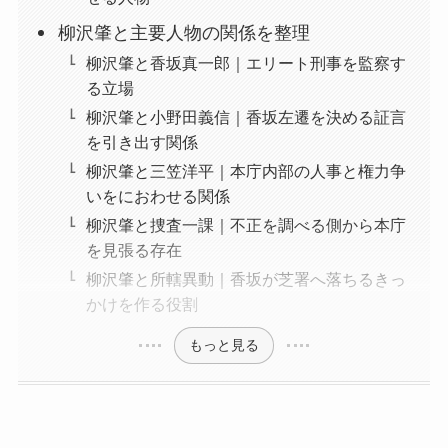
柳沢肇と主要人物の関係を整理
柳沢肇と香坂真一郎｜エリート刑事を監察す
る立場
柳沢肇と小野田義信｜香坂左遷を決める証言
を引き出す関係
柳沢肇と三笠洋平｜本庁内部の人事と権力争
いをにおわせる関係
柳沢肇と捜査一課｜不正を調べる側から本庁
を見張る存在
柳沢肇と所轄異動｜香坂が芝署へ落ちるきっ
かけを作る役割
もっと見る