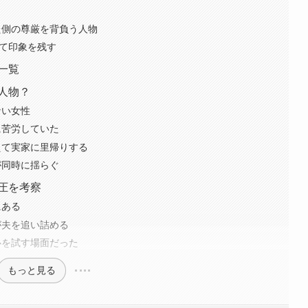
た側の尊厳を背負う人物
して印象を残す
一覧
人物？
ない女性
に苦労していた
えて実家に里帰りする
が同時に揺らぐ
圧を考察
にある
が夫を追い詰める
心を試す場面だった
もっと見る