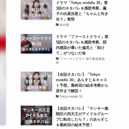
ドラマ「Tokyo middle 30」第
3話のネタバレ＆感想考察。薫
子の出産決意と「ちゃんと向き
合う」覚悟
未分類
ドラマ「ファーストクライ」第
5話のネタバレ＆感想考察。院
内感染が暴いた偏見と「助け
て」がつないだ命
ファーストクライ 母子救命救急
班
【全話ネタバレ】「Tokyo
middle 30」あらすじ＆キャス
ト予想。最終回の結末考察から
原作まで解説！
Tokyo middle 30
【全話ネタバレ】「ヤンキー激
戦区の四天王がアイドルグルー
プに転生したら？」のあらすじ
＆最終回の結末予想！