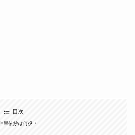
目次
仲里依紗は何役？