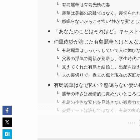
有島麗華は有島光軌の妻
麗華は美都の恋敵ではなく、裏切られ
怒鳴らないからこそ怖い“静かな妻”と
「あなたのことはそれほど」キャスト
仲里依紗が演じた有島麗華とはどんな
有島麗華はしっかりしていて人に媚び
父親の浮気で両親が別居し、学生時代
支えてくれた有島と結婚し、出産を控
夫の裏切りで、過去の傷と現在の家庭
有島麗華はなぜ怖い？怒鳴らない妻の
麗華の怖さは感情的に責めないところ
有島の小さな変化を見逃さない観察力
夫婦デートは許しではなく、有島の良