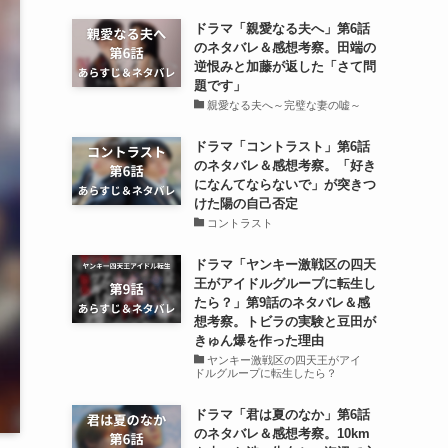
ドラマ「親愛なる夫へ」第6話
のネタバレ＆感想考察。田端の
逆恨みと加藤が返した「さて問
題です」
親愛なる夫へ～完璧な妻の嘘～
ドラマ「コントラスト」第6話
のネタバレ＆感想考察。「好き
になんてならないで」が突きつ
けた陽の自己否定
コントラスト
ドラマ「ヤンキー激戦区の四天
王がアイドルグループに転生し
たら？」第9話のネタバレ＆感
想考察。トビラの実験と豆田が
きゅん爆を作った理由
ヤンキー激戦区の四天王がアイ
ドルグループに転生したら？
ドラマ「君は夏のなか」第6話
のネタバレ＆感想考察。10km