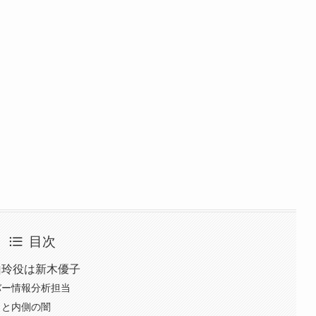
目次
山玲役は新木優子
バー情報分析担当
さと内側の闇