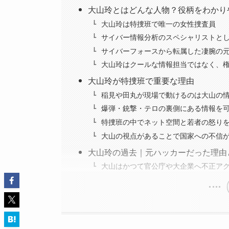
大山玲とはどんな人物？役柄をわかり
大山玲は特捜班で唯一の女性捜査員
サイバー情報分析のスペシャリストと
サイバーフォースから転属した凄腕の
大山玲はクールな情報担当ではなく、
大山玲が特捜班で重要な理由
稲見や田丸が現場で動けるのは大山の
爆弾・銃撃・テロの裏側にある情報を
特捜班の中でネット空間と若者の怒り
大山の視点があることで国家への不信
大山玲の過去｜元ハッカーだった理由
大山はかつて官公庁や大企業へ不正ア