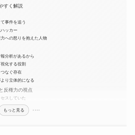
やすく解説
して事件を追う
元ハッカー
権力への怒りを抱えた人物
情報分析があるから
可視化する役割
をつなぐ存在
がより立体的になる
と反権力の視点
クセスしていた
もっと見る