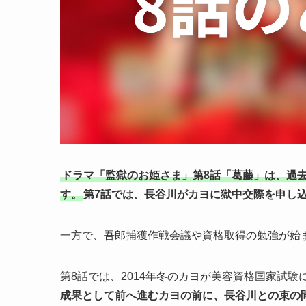
ドラマ「監獄のお姫さま」第8話「葛藤」は、過
す。
第7話では、長谷川がカヨに獄中交際を申し
一方で、吾郎捕獲作戦会議や資格取得の勉強が始
第8話では、2014年冬のカヨが美容資格国家試
成果として前へ進むカヨの前に、長谷川との束の