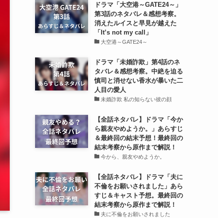
ドラマ「大空港～GATE24～」
第3話のネタバレ＆感想考察。
消えたルイスと早見が越えた
「It’s not my call」
大空港～GATE24～
ドラマ「未婚詐欺」第4話のネ
タバレ＆感想考察。中絶を迫る
慎司と消せない香水が暴いた二
人目の愛人
未婚詐欺 私の知らない彼の顔
【全話ネタバレ】ドラマ「今か
ら親友やめようか。」あらすじ
＆最終回の結末予想！最終回の
結末考察から原作まで解説！
今から、親友やめようか。
【全話ネタバレ】ドラマ「夫に
不倫をお願いされました」あら
すじ＆キャスト予想。最終回の
結末考察から原作まで解説！
夫に不倫をお願いされました