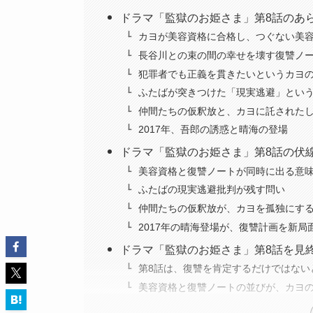
ドラマ「監獄のお姫さま」第8話のあ
カヨが美容資格に合格し、つぐない美
長谷川との束の間の幸せを壊す復讐ノ
犯罪者でも正義を貫きたいというカヨ
ふたばが突きつけた「現実逃避」とい
仲間たちの仮釈放と、カヨに託された
2017年、吾郎の誘惑と晴海の登場
ドラマ「監獄のお姫さま」第8話の伏
美容資格と復讐ノートが同時に出る意
ふたばの現実逃避批判が残す問い
仲間たちの仮釈放が、カヨを孤独にす
2017年の晴海登場が、復讐計画を新局
ドラマ「監獄のお姫さま」第8話を見
第8話は、復讐を肯定するだけではない
美容資格と復讐ノートの並びが、カヨ