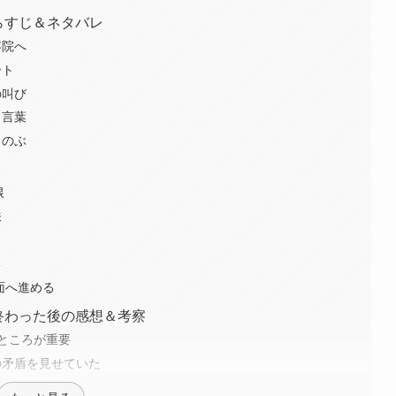
らすじ＆ネタバレ
容院へ
ート
の叫び
う言葉
しのぶ
線
味
る
面へ進める
終わった後の感想＆考察
ところが重要
の矛盾を見せていた