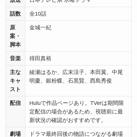
話数
全10話
原
金城一紀
案・
脚本
音楽
得田真裕
主な
綾瀬はるか、広末涼子、本田翼、中尾
キャ
明慶、銀粉蝶、石黒賢、西島秀俊
スト
配信
Huluで作品ページあり。TVerは期間限
定配信の場合があるため、視聴前に最
新状況の確認がおすすめです。
劇場
ドラマ最終回後の物語につながる劇場