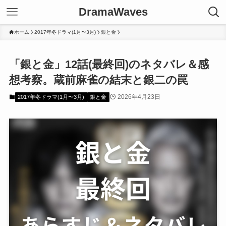
DramaWaves
ホーム
2017年冬ドラマ(1月〜3月)
銀と金
「銀と金」12話(最終回)のネタバレ＆感
想考察。蔵前麻雀の結末と銀二の罠
2026年4月23日
2017年冬ドラマ(1月〜3月)
銀と金