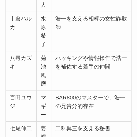
人
十倉ハル
水
浩一を支える相棒の女性詐欺
カ
原
師
希
子
八尋カズ
菊
ハッキングや情報操作で浩一
キ
池
を補佐する若手の仲間
風
磨
百田ユウ
マ
BAR800のマスターで、浩一
ジ
ギ
の兄貴分的存在
ー
七尾伸二
姜
二科興三を支える秘書