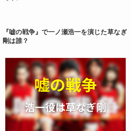
『嘘の戦争』で一ノ瀬浩一を演じた草なぎ
剛は誰？