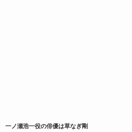
一ノ瀬浩一役の俳優は草なぎ剛