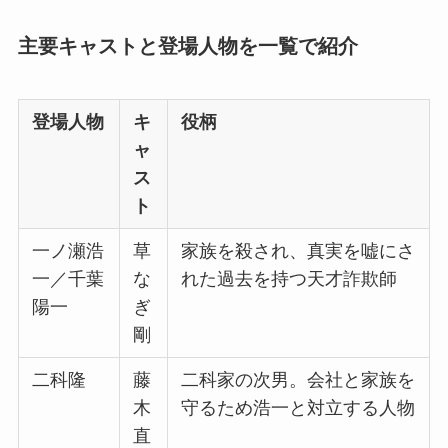
主要キャストと登場人物を一覧で紹介
登場人物
キ
役柄
ャ
ス
ト
一ノ瀬浩
草
家族を殺され、真実を嘘にさ
一／千葉
な
れた過去を持つ天才詐欺師
陽一
ぎ
剛
二科隆
藤
二科家の次男。会社と家族を
木
守るため浩一と対立する人物
直