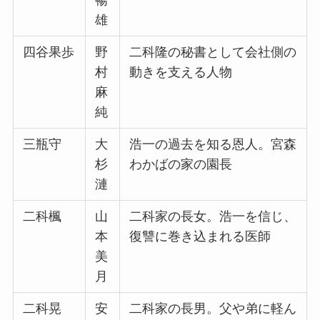
暢
雄
四谷果歩
野
二科隆の秘書として会社側の
村
動きを支える人物
麻
純
三瓶守
大
浩一の過去を知る恩人。宮森
杉
わかばの家の園長
漣
二科楓
山
二科家の長女。浩一を信じ、
本
復讐に巻き込まれる医師
美
月
二科晃
安
二科家の長男。父や弟に軽ん