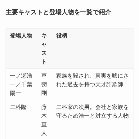
主要キャストと登場人物を一覧で紹介
登場人物
キ
役柄
ャ
ス
ト
一ノ瀬浩
草
家族を殺され、真実を嘘にさ
一／千葉
彅
れた過去を持つ天才詐欺師
陽一
剛
二科隆
藤
二科家の次男。会社と家族を
木
守るため浩一と対立する人物
直
人