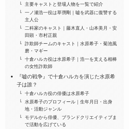
主要キャストと登場人物を一覧で紹介
一ノ瀬浩一役は草彅剛｜嘘を武器に復讐する
主人公
二科家のキャスト｜藤木直人・山本美月・安
田顕・市村正親
詐欺師チームのキャスト｜水原希子・菊池風
磨・マギー
十倉ハルカ役は水原希子｜浩一を支える相棒
の女性詐欺師
『嘘の戦争』で十倉ハルカを演じた水原希
子は誰？
十倉ハルカ役の俳優は水原希子
水原希子のプロフィール｜生年月日・出身
地・活動ジャンル
モデルから俳優、ブランドクリエイティブま
で活動を広げている