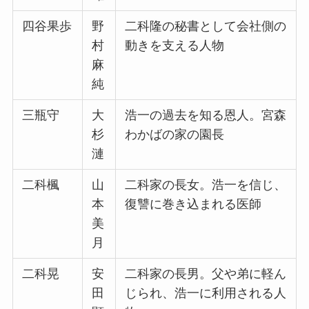
四谷果歩
野
二科隆の秘書として会社側の
村
動きを支える人物
麻
純
三瓶守
大
浩一の過去を知る恩人。宮森
杉
わかばの家の園長
漣
二科楓
山
二科家の長女。浩一を信じ、
本
復讐に巻き込まれる医師
美
月
二科晃
安
二科家の長男。父や弟に軽ん
田
じられ、浩一に利用される人