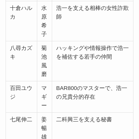
十倉ハル
水
浩一を支える相棒の女性詐欺
カ
原
師
希
子
八尋カズ
菊
ハッキングや情報操作で浩一
キ
池
を補佐する若手の仲間
風
磨
百田ユウ
マ
BAR800のマスターで、浩一
ジ
ギ
の兄貴分的存在
ー
七尾伸二
姜
二科興三を支える秘書
暢
雄