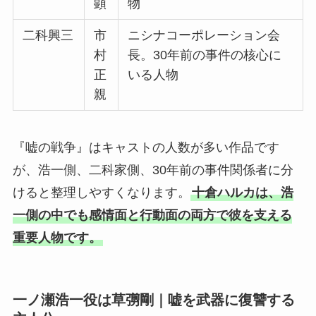
顕
物
二科興三
市
ニシナコーポレーション会
村
長。30年前の事件の核心に
正
いる人物
親
『嘘の戦争』はキャストの人数が多い作品です
が、浩一側、二科家側、30年前の事件関係者に分
けると整理しやすくなります。
十倉ハルカは、浩
一側の中でも感情面と行動面の両方で彼を支える
重要人物です。
一ノ瀬浩一役は草彅剛｜嘘を武器に復讐する