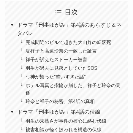
目次
ドラマ「刑事ゆがみ」第4話のあらすじ＆ネ
タバレ
完成間近のビルで起きた大山昇の転落死
堤祥子と高遠玲奈の一致した証言
祥子が訴えたストーカー被害
羽生が過去に見落としていたSOS
弓神が疑った“整いすぎた話”
ホテル写真と指輪が崩した、祥子と玲奈の関
係
玲奈と祥子の秘密、第4話の真相
ドラマ「刑事ゆがみ」第4話の伏線
羽生の未熟さが事件の核心に絡む伏線
被害相談が軽く扱われる構造の伏線