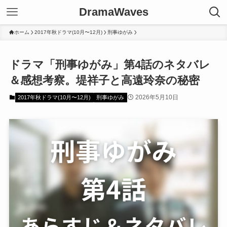
DramaWaves
ホーム
2017年秋ドラマ(10月〜12月)
刑事ゆがみ
ドラマ「刑事ゆがみ」第4話のネタバレ
＆感想考察。堤祥子と高遠玲奈の秘密
2026年5月10日
2017年秋ドラマ(10月〜12月)
刑事ゆがみ