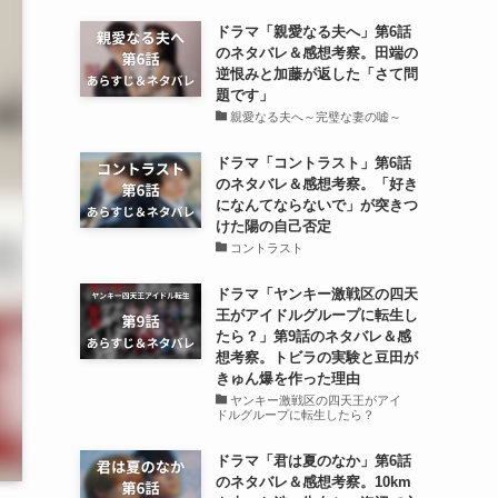
ドラマ「親愛なる夫へ」第6話
のネタバレ＆感想考察。田端の
逆恨みと加藤が返した「さて問
題です」
親愛なる夫へ～完璧な妻の嘘～
ドラマ「コントラスト」第6話
のネタバレ＆感想考察。「好き
になんてならないで」が突きつ
けた陽の自己否定
コントラスト
ドラマ「ヤンキー激戦区の四天
王がアイドルグループに転生し
たら？」第9話のネタバレ＆感
想考察。トビラの実験と豆田が
きゅん爆を作った理由
ヤンキー激戦区の四天王がアイ
ドルグループに転生したら？
ドラマ「君は夏のなか」第6話
のネタバレ＆感想考察。10km