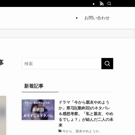
お問い合わせ
事
新着記事
ドラマ「今から親友やめよう
か」第7話(最終回)のネタバレ
＆感想考察。「私と親友、やめ
るでしょ？」が結んだ二人の未
来
今から、親友やめようか。