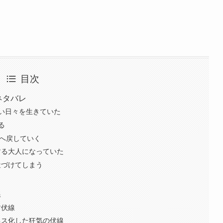
目次
ネタバレ
い日々を生きていた
る
”へ戻していく
する大人になっていた
近づけてしまう
線
す伏線
ネス化した狂気の伏線