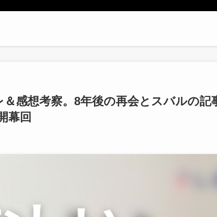
レ＆感想考察。8年後の再会とスバルの記
開幕回