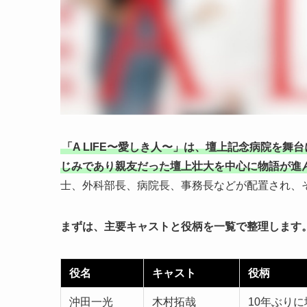
「A LIFE〜愛しき人〜」は、壇上記念病院を
じみであり親友だった壇上壮大を中心に物語が進
士、外科部長、病院長、事務長などが配置され、
まずは、主要キャストと役柄を一覧で整理します
役名
キャスト
役柄
沖田一光
木村拓哉
10年ぶり