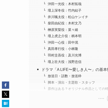
沖田一光役：木村拓哉
壇上深冬役：竹内結子
井川颯太役：松山ケンイチ
柴田由紀役：木村文乃
榊原実梨役：菜々緒
壇上虎之介役：柄本明
沖田一心役：田中泯
真田孝行役：小林隆
羽村圭吾役：及川光博
壇上壮大役：浅野忠信
ドラマ「A LIFE〜愛しき人〜」の基
放送日・話数・放送枠
脚本・演出・主題歌・スタッフ
原作はある？オリジナル作品としての