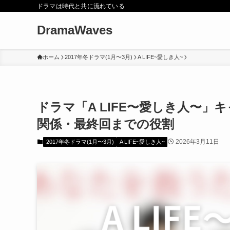
ドラマは時代と共に流れている
DramaWaves
ホーム
2017年冬ドラマ(1月〜3月)
A LIFE~愛しき人~
ドラマ「A LIFE〜愛しき人〜
関係・最終回までの役割
2026年3月11日
2017年冬ドラマ(1月〜3月)
A LIFE~愛しき人~