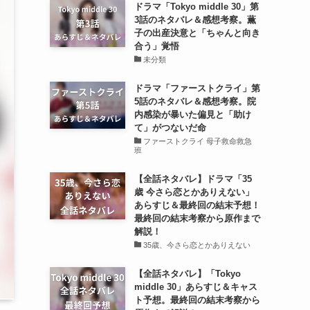
ドラマ「Tokyo middle 30」第
3話のネタバレ＆感想考察。薫
子の出産決意と「ちゃんと向き
合う」覚悟
未分類
ドラマ「ファーストクライ」第
5話のネタバレ＆感想考察。院
内感染が暴いた偏見と「助け
て」がつないだ命
ファーストクライ 母子救命救急
班
【全話ネタバレ】ドラマ「35
歳 今さら恋とかありえない」
あらすじ＆最終回の結末予想！
最終回の結末考察から原作まで
解説！
35歳、今さら恋とかありえない
【全話ネタバレ】「Tokyo
middle 30」あらすじ＆キャス
ト予想。最終回の結末考察から