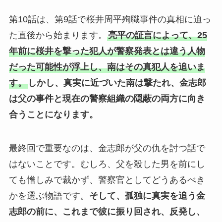
第10話は、第9話で桜井周平殉職事件の真相に迫っ
た直後から始まります。
亮平の証言によって、25
年前に桜井を撃った犯人が警察発表とは違う人物
だった可能性が浮上し、南はその真犯人を追いま
す。
しかし、真実に近づいた南は撃たれ、金志郎
は父の事件と現在の警察組織の隠蔽の両方に向き
合うことになります。
最終回で重要なのは、金志郎が父の仇を討つ話で
はないことです。むしろ、父を殺した男を前にし
ても憎しみで裁かず、警察官としてどうあるべき
かを選ぶ物語です。
そして、孤独に真実を追う金
志郎の前に、これまで彼に振り回され、反発し、