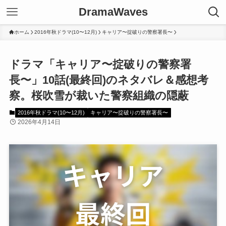
DramaWaves
ホーム
2016年秋ドラマ(10〜12月)
キャリア〜掟破りの警察署長〜
ドラマ「キャリア〜掟破りの警察署
長〜」10話(最終回)のネタバレ＆感想考
察。桜吹雪が裁いた警察組織の隠蔽
2016年秋ドラマ(10〜12月)
キャリア〜掟破りの警察署長〜
2026年4月14日