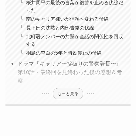
桜井周平の最後の言葉が復讐を止める伏線だ
った
南のキャリア嫌いが信頼へ変わる伏線
長下部の沈黙と内部告発の伏線
北町署メンバーの共闘が全話の関係性を回収
する
桐島の空白の5年と時効停止の伏線
ドラマ『キャリア〜掟破りの警察署長〜』
第10話・最終回を見終わった後の感想＆考
察
もっと見る