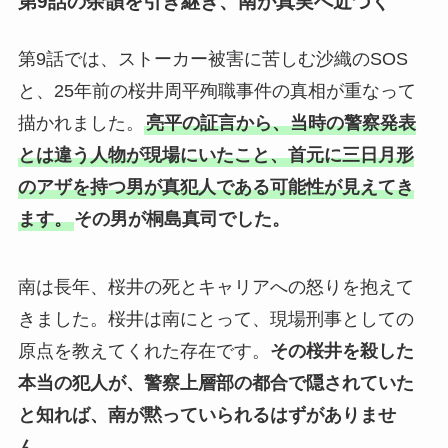
第9話の余韻を引き継ぎ、南が真実へ近づく
第9話では、ストーカー被害に苦しむ沙織のSOS
と、25年前の桜井周平殉職事件の真相が重なって
描かれました。
亮平の証言から、当時の警察発表
とは違う人物が現場にいたこと、首元に三日月形
のアザを持つ男が真犯人である可能性が見えてき
ます。
その男が桐島真司でした。
南は長年、桜井の死とキャリアへの怒りを抱えて
きました。桜井は南にとって、現場刑事としての
原点を教えてくれた存在です。
その桜井を殺した
本当の犯人が、警察上層部の都合で隠されていた
と知れば、南が黙っていられるはずがありませ
ん。