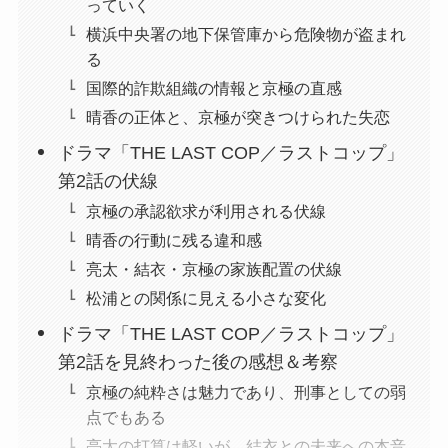
っていく
横浜中央署の地下保管庫から危険物が盗まれ
る
国際的詐欺組織の情報と京極の直感
晴香の正体と、京極が突きつけられた失恋
ドラマ「THE LAST COP／ラストコップ」
第2話の伏線
京極の承認欲求が利用される伏線
晴香の行動に残る違和感
亮太・結衣・京極の家族配置の伏線
松浦との関係に見える小さな変化
ドラマ「THE LAST COP／ラストコップ」
第2話を見終わった後の感想＆考察
京極の純粋さは魅力であり、刑事としての弱
点でもある
亮太の打算は軽いが、結衣との未来への本音