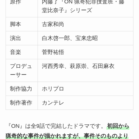
原作
内藤了『ON 猟奇犯罪捜査班・藤
堂比奈子』シリーズ
脚本
古家和尚
演出
白木啓一郎、宝来忠昭
音楽
菅野祐悟
プロデュ
河西秀幸、萩原崇、石田麻衣
ーサー
制作協力
ホリプロ
制作著作
カンテレ
『ON』は全9話で完結したドラマです。
初回から
猟奇的な事件が描かれますが、事件そのものより