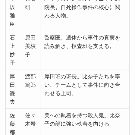
坂
研
院長。自死操作事件の核心に関
雅
わる人物。
臣
石
原田
監察医。遺体から事件の真実を
上
美枝
読み解き、捜査班を支える。
妙
子
子
厚
渡部
厚田班の班長。比奈子たちを率
田
篤郎
い、チームとして事件に向き合
巌
わせる上司。
夫
佐
佐々
美への執着を持つ殺人鬼。比奈
藤
木希
子の顔に強い執着を向ける。
都