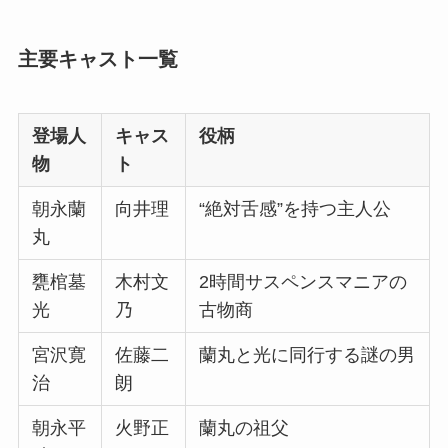
主要キャスト一覧
登場人
キャス
役柄
物
ト
朝永蘭
向井理
“絶対舌感”を持つ主人公
丸
甕棺墓
木村文
2時間サスペンスマニアの
光
乃
古物商
宮沢寛
佐藤二
蘭丸と光に同行する謎の男
治
朗
朝永平
火野正
蘭丸の祖父