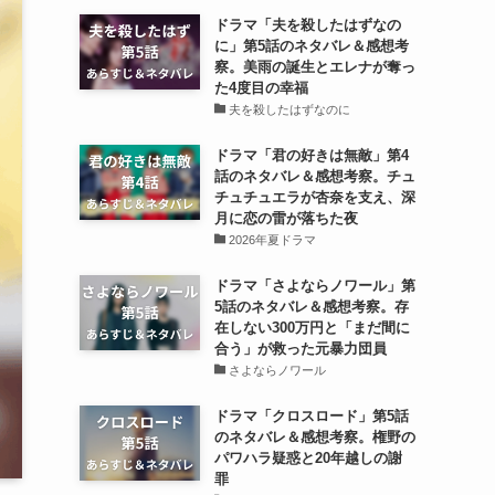
ドラマ「夫を殺したはずなの
に」第5話のネタバレ＆感想考
察。美雨の誕生とエレナが奪っ
た4度目の幸福
夫を殺したはずなのに
ドラマ「君の好きは無敵」第4
話のネタバレ＆感想考察。チュ
チュチュエラが杏奈を支え、深
月に恋の雷が落ちた夜
2026年夏ドラマ
ドラマ「さよならノワール」第
5話のネタバレ＆感想考察。存
在しない300万円と「まだ間に
合う」が救った元暴力団員
さよならノワール
ドラマ「クロスロード」第5話
のネタバレ＆感想考察。権野の
パワハラ疑惑と20年越しの謝
罪