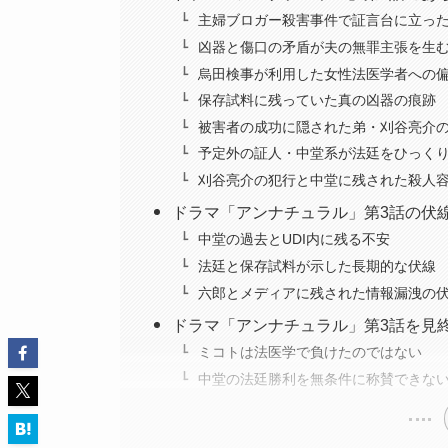
主婦ブロガー殺害事件で証言台に立っ
凶器と傷口の矛盾が夫の無罪主張を生
烏田検事が利用した女性法医学者への
保存試料に残っていた真の凶器の痕跡
被害者の成功に隠された弟・刈谷亮介
予定外の証人・中堂系が法廷をひっく
刈谷亮介の犯行と中堂に残された殺人
ドラマ「アンナチュラル」第3話の伏
中堂の過去とUDI内に残る不安
法廷と保存試料が示した長期的な伏線
六郎とメディアに残された情報漏洩の
ドラマ「アンナチュラル」第3話を見
ミコトは法医学で負けたのではない
中堂の法廷勝利を無条件に称賛できな