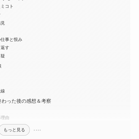
たミコト
む
偏見
の仕事と恨み
り返す
容疑
線
伏線
終わった後の感想＆考察
い理由
もっと見る