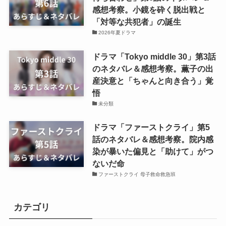
感想考察。小鏡を砕く脱出戦と
「対等な共犯者」の誕生
2026年夏ドラマ
ドラマ「Tokyo middle 30」第3話
のネタバレ＆感想考察。薫子の出
産決意と「ちゃんと向き合う」覚
悟
未分類
ドラマ「ファーストクライ」第5
話のネタバレ＆感想考察。院内感
染が暴いた偏見と「助けて」がつ
ないだ命
ファーストクライ 母子救命救急班
カテゴリ