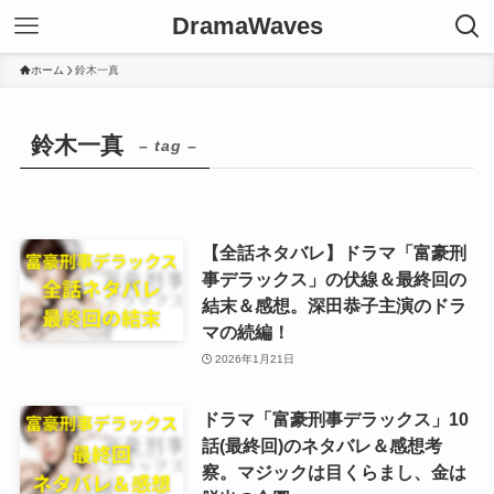
DramaWaves
ホーム
鈴木一真
鈴木一真
– tag –
【全話ネタバレ】ドラマ「富豪刑
事デラックス」の伏線＆最終回の
結末＆感想。深田恭子主演のドラ
マの続編！
2026年1月21日
ドラマ「富豪刑事デラックス」10
話(最終回)のネタバレ＆感想考
察。マジックは目くらまし、金は