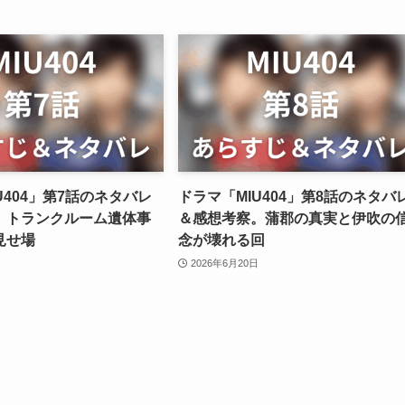
U404」第7話のネタバレ
ドラマ「MIU404」第8話のネタバ
。トランクルーム遺体事
＆感想考察。蒲郡の真実と伊吹の
見せ場
念が壊れる回
2026年6月20日