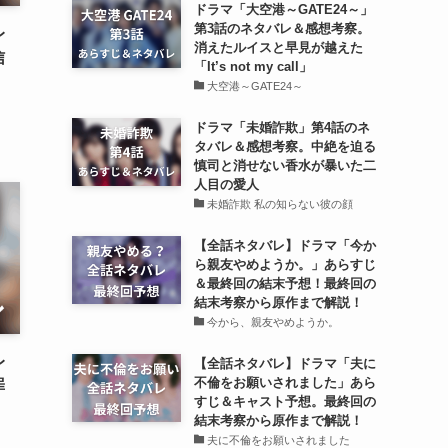
ドラマ「大空港～GATE24～」
第3話のネタバレ＆感想考察。
レ
消えたルイスと早見が越えた
信
「It’s not my call」
大空港～GATE24～
ドラマ「未婚詐欺」第4話のネ
タバレ＆感想考察。中絶を迫る
慎司と消せない香水が暴いた二
人目の愛人
未婚詐欺 私の知らない彼の顔
【全話ネタバレ】ドラマ「今か
ら親友やめようか。」あらすじ
＆最終回の結末予想！最終回の
結末考察から原作まで解説！
今から、親友やめようか。
レ
【全話ネタバレ】ドラマ「夫に
不倫をお願いされました」あら
罪
すじ＆キャスト予想。最終回の
結末考察から原作まで解説！
夫に不倫をお願いされました