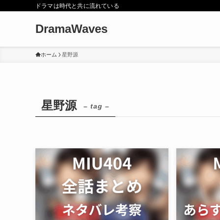
ドラマは時代と共に流れている
DramaWaves
ホーム
星野源
星野源
– tag –