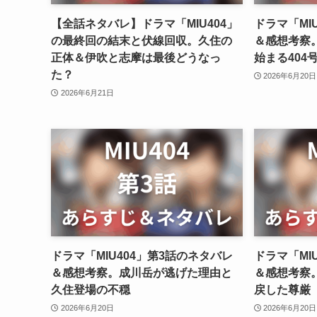
【全話ネタバレ】ドラマ「MIU404」
ドラマ「MI
の最終回の結末と伏線回収。久住の
＆感想考察
正体＆伊吹と志摩は最後どうなっ
始まる404
た？
2026年6月20日
2026年6月21日
ドラマ「MIU404」第3話のネタバレ
ドラマ「MI
＆感想考察。成川岳が逃げた理由と
＆感想考察
久住登場の不穏
戻した尊厳
2026年6月20日
2026年6月20日