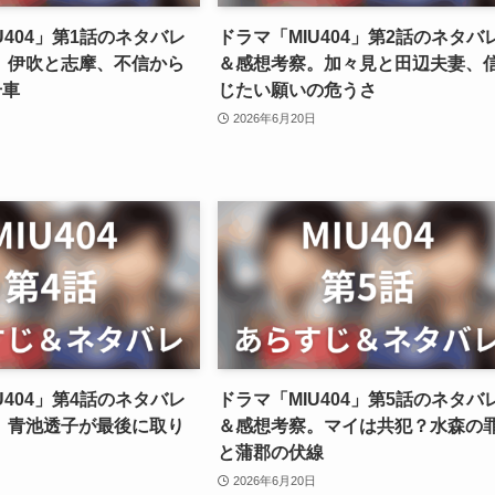
U404」第1話のネタバレ
ドラマ「MIU404」第2話のネタバ
。伊吹と志摩、不信から
＆感想考察。加々見と田辺夫妻、
号車
じたい願いの危うさ
2026年6月20日
U404」第4話のネタバレ
ドラマ「MIU404」第5話のネタバ
。青池透子が最後に取り
＆感想考察。マイは共犯？水森の
と蒲郡の伏線
2026年6月20日