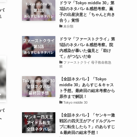
ドラマ「Tokyo middle 30」第
3話のネタバレ＆感想考察。薫
バ
子の出産決意と「ちゃんと向き
手
合う」覚悟
未分類
ドラマ「ファーストクライ」第
5話のネタバレ＆感想考察。院
内感染が暴いた偏見と「助け
て」がつないだ命
ファーストクライ 母子救命救急
班
【全話ネタバレ】「Tokyo
middle 30」あらすじ＆キャス
ト予想。最終回の結末考察から
原作まで解説！
Tokyo middle 30
バ
【全話ネタバレ】「ヤンキー激
へ
戦区の四天王がアイドルグルー
プに転生したら？」のあらすじ
＆最終回の結末予想！