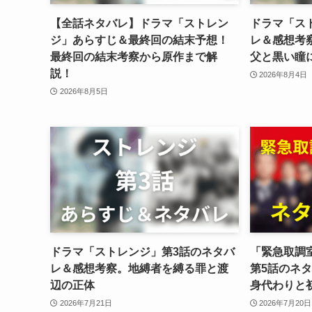
【全話ネタバレ】ドラマ「ストレン
ドラマ「ス
ジ」あらすじ＆最終回の結末予想！
レ＆感想考
最終回の結末考察から原作まで解
父と黒い瞳
説！
2026年8月4日
2026年8月5日
ドラマ「ストレンジ」第3話のネタバ
「緊急取調室
レ＆感想考察。地縛者を縛る罪と渡
第5話のネ
辺の正体
身代わりと
2026年7月21日
2026年7月20日