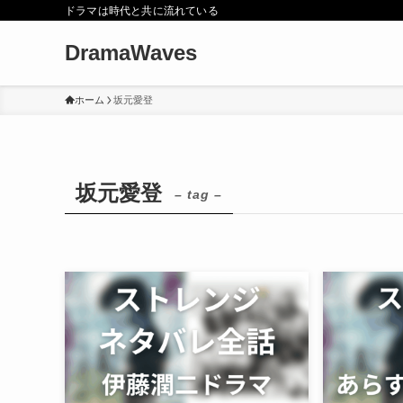
ドラマは時代と共に流れている
DramaWaves
ホーム
坂元愛登
坂元愛登
– tag –